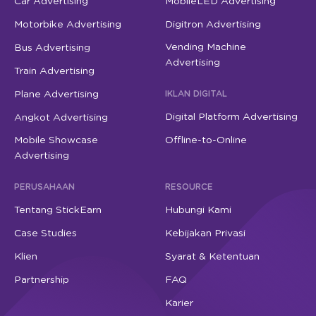
Car Advertising
MobileLED Advertising
Motorbike Advertising
Digitron Advertising
Vending Machine
Bus Advertising
Advertising
Train Advertising
Plane Advertising
IKLAN DIGITAL
Digital Platform Advertising
Angkot Advertising
Mobile Showcase
Offline-to-Online
Advertising
PERUSAHAAN
RESOURCE
Tentang StickEarn
Hubungi Kami
Case Studies
Kebijakan Privasi
Klien
Syarat & Ketentuan
Partnership
FAQ
Karier