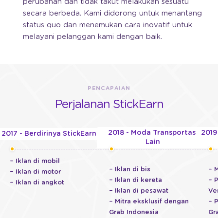
perubahan dan tidak takut melakukan sesuatu
secara berbeda. Kami didorong untuk menantang
status quo dan menemukan cara inovatif untuk
melayani pelanggan kami dengan baik.
PENCAPAIAN
Perjalanan StickEarn
2018 - Moda Transportasi
2019
2017 - Berdirinya StickEarn
Lain
– Iklan di mobil
– Iklan di bis
– 
– Iklan di motor
– Iklan di kereta
– 
– Iklan di angkot
– Iklan di pesawat
Ve
– Mitra eksklusif dengan
– 
Grab Indonesia
Gr