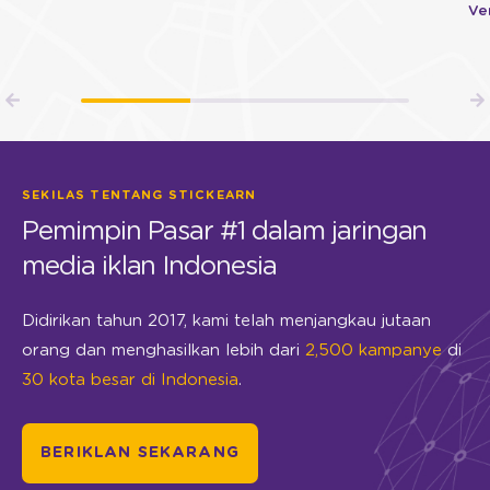
Ve
SEKILAS TENTANG STICKEARN
Pemimpin Pasar #1 dalam jaringan
media iklan Indonesia
Didirikan tahun 2017, kami telah menjangkau jutaan
orang dan menghasilkan lebih dari
2,500 kampanye
di
30 kota besar di Indonesia
.
BERIKLAN SEKARANG