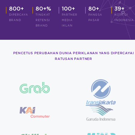
800+
80+%
100+
80+
39+
DIPERCAYA
TINGKAT
PARTNER
PANGSA
KOTA DI
BRAND
RETENSI
MEDIA
PASAR
INDONESIA
BRAND
IKLAN
PENCETUS PERUBAHAN DUNIA PERIKLANAN YANG DIPERCAYAI
RATUSAN PARTNER