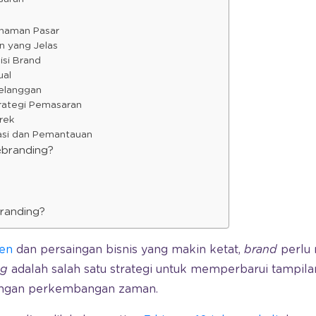
g
ahaman Pasar
n yang Jelas
isi Brand
ual
Pelanggan
rategi Pemasaran
rek
uasi dan Pemantauan
ebranding?
randing?
en
dan persaingan bisnis yang makin ketat,
brand
perlu
ng
adalah salah satu strategi untuk memperbarui tampilan
dengan perkembangan zaman.