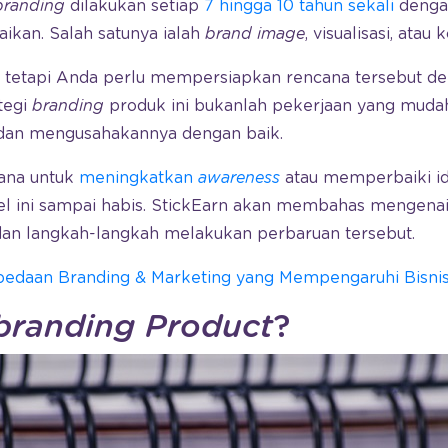
branding
dilakukan setiap
7 hingga 10 tahun sekali
denga
ikan. Salah satunya ialah
brand image
, visualisasi, atau
 tetapi Anda perlu mempersiapkan rencana tersebut den
tegi
branding
produk ini bukanlah pekerjaan yang muda
dan mengusahakannya dengan baik.
cana untuk
meningkatkan
awareness
atau memperbaiki id
el ini sampai habis. StickEarn akan membahas mengenai
 dan langkah-langkah melakukan perbaruan tersebut.
bedaan Branding & Marketing yang Mempengaruhi Bisnis
branding Product
?