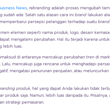
Business News
,
rebranding
adalah proses mengubah tampil
g sudah ada. Salah satu alasan cara ini
brand
lakukan al
 memperbarui persepsi pelanggan terhadap suatu
brand
lemen-elemen seperti nama produk, logo, desain kemasa
dapat mengalami perubahan. Hal itu terjadi karena untu
 lebih luas.
imaksud di antaranya mencakup perubahan tren di
mark
. Lalu, mencakup juga rencana untuk menghadapi persain
atif, mengatasi penurunan penjualan, atau meluncurkan 
branding produk
, hal yang dapat Anda lakukan tidak ter
uar produk saja. Namun, lebih luas daripada itu. Misalnya
an strategi pemasaran.