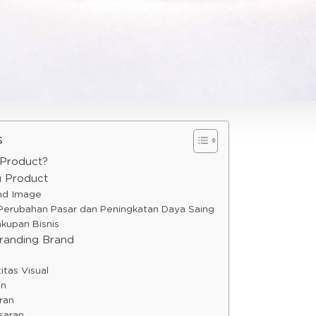
s
 Product?
g Product
nd Image
Perubahan Pasar dan Peningkatan Daya Saing
kupan Bisnis
randing Brand
itas Visual
an
ran
saran