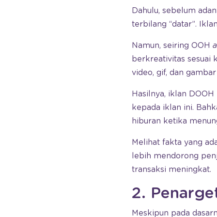
Dahulu, sebelum ada
terbilang “datar”. Ikl
Namun, seiring OOH
a
berkreativitas sesuai
video, gif, dan gamba
Hasilnya, iklan DOOH
kepada iklan ini. Bah
hiburan ketika menun
Melihat fakta yang ada
lebih mendorong pen
transaksi meningkat.
2. Penarge
Meskipun pada dasarny