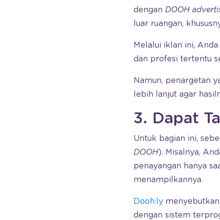
dengan
DOOH adverti
luar ruangan, khusus
Melalui iklan ini, And
dan profesi tertentu 
Namun, penargetan y
lebih lanjut agar hasi
3. Dapat T
Untuk bagian ini, se
DOOH
). Misalnya, A
penayangan hanya saat
menampilkannya.
Dooh.ly
menyebutkan ba
dengan sistem terpro