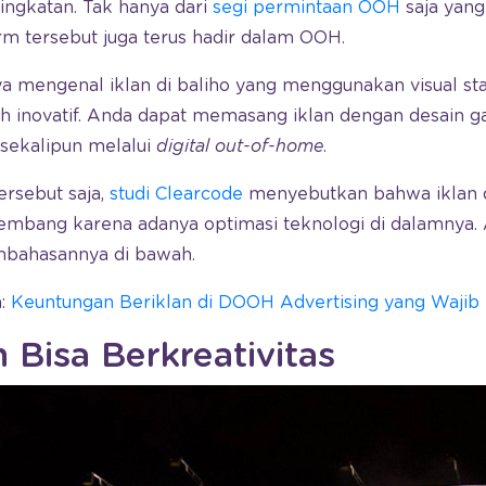
ingkatan. Tak hanya dari
segi permintaan OOH
saja yang 
rm tersebut juga terus hadir dalam OOH.
a mengenal iklan di baliho yang menggunakan visual stati
bih inovatif. Anda dapat memasang iklan dengan desain 
sekalipun melalui
digital out-of-home
.
ersebut saja,
studi Clearcode
menyebutkan bahwa iklan dig
embang karena adanya optimasi teknologi di dalamnya. A
embahasannya di bawah.
a:
Keuntungan Beriklan di DOOH Advertising yang Wajib 
n Bisa Berkreativitas