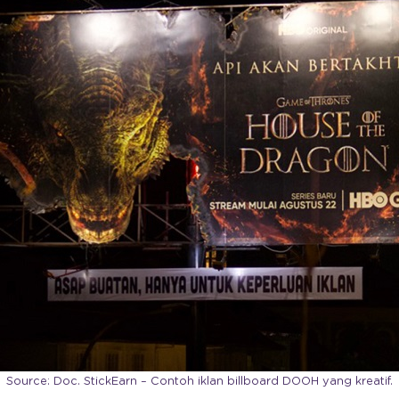
Source: Doc. StickEarn – Contoh iklan billboard DOOH yang kreatif.