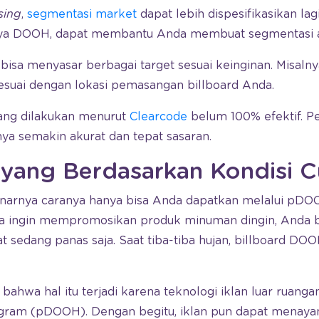
sing
,
segmentasi market
dapat lebih dispesifikasikan lagi
nya DOOH, dapat membantu Anda membuat segmentasi au
a bisa menyasar berbagai target sesuai keinginan. Misaln
sesuai dengan lokasi pemasangan billboard Anda.
ang dilakukan menurut
Clearcode
belum 100% efektif. P
lnya semakin akurat dan tepat sasaran.
ayang Berdasarkan Kondisi 
benarnya caranya hanya bisa Anda dapatkan melalui pDO
nda ingin mempromosikan produk minuman dingin, Anda 
 sedang panas saja. Saat tiba-tiba hujan, billboard DOO
hwa hal itu terjadi karena teknologi iklan luar ruangan
gram (pDOOH). Dengan begitu, iklan pun dapat menaya