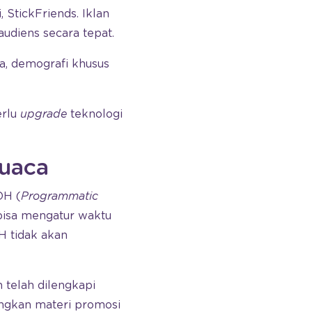
, StickFriends. Iklan
diens secara tepat.
ya, demografi khusus
erlu
upgrade
teknologi
Cuaca
OH (
Programmatic
bisa mengatur waktu
H tidak akan
 telah dilengkapi
ngkan materi promosi