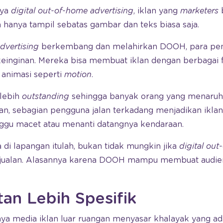
nya
digital out-of-home advertising
, iklan yang
marketers
an hanya tampil sebatas gambar dan teks biasa saja.
dvertising
berkembang dan melahirkan DOOH, para peng
 keinginan. Mereka bisa membuat iklan dengan berbagai f
r animasi seperti
motion
.
 lebih
outstanding
sehingga banyak orang yang menaruh 
kan, sebagian pengguna jalan terkadang menjadikan iklan
ggu macet atau menanti datangnya kendaraan.
 di lapangan itulah, bukan tidak mungkin jika
digital ou
jualan. Alasannya karena DOOH mampu membuat audien
tan Lebih Spesifik
a media iklan luar ruangan menyasar khalayak yang ada d