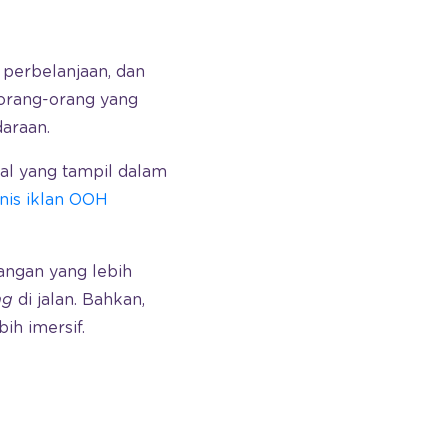
t perbelanjaan, dan
h orang-orang yang
daraan.
onal yang tampil dalam
enis iklan OOH
angan yang lebih
ng
di jalan. Bahkan,
bih imersif.