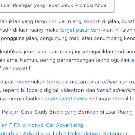
an Luar Ruangan yang Tepat untuk Promosi Anda!
lah iklan yang tampil di luar ruang, seperti di jalan, pusa
hadir di luar ruang, maka
target pasar
dari iklan ini iala
ti pengguna jalan, pengunjung mall, atau penumpang ken
ifikasi jenis iklan luar ruang ini sebagai iklan tradisi
eklame. Namun, seiring perkembangan teknologi, kini
j
 dan inovatif.
da dapat menemukan berbagai macam iklan
offline
luar ru
 seperti billboard digital, videotron, dan
transit advertisi
yang memanfaatkan
augmented reality
, sehingga tampil le
Pelajari Case Study Brand yang Beriklan di Luar Ruang:
lan FIFA di Konvoi Car Advertising
 Motorbike Advertising, Lebih Dekat dengan Konsumen