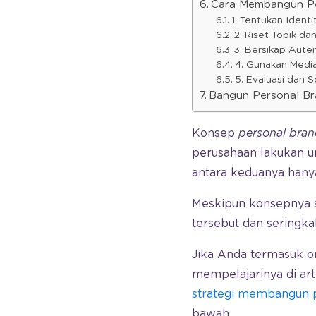
Cara Membangun Pe
1. Tentukan Identi
2. Riset Topik da
3. Bersikap Aute
4. Gunakan Medi
5. Evaluasi dan S
Bangun Personal Br
Konsep
personal bra
perusahaan lakukan 
antara keduanya hanya
Meskipun konsepnya 
tersebut dan seringkal
Jika Anda termasuk
mempelajarinya di arti
strategi membangun 
bawah.