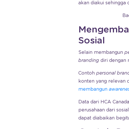
akan diakui sehingga 
Ba
Mengemban
Sosial
Selain membangun
p
branding
diri dengan 
Contoh
personal bran
konten yang relevan d
membangun
awarene
Data dari HCA Cana
perusahaan dari sosi
dapat diabaikan begitu