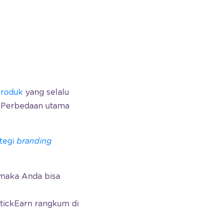
roduk
yang selalu
 Perbedaan utama
ategi
branding
 maka Anda bisa
StickEarn rangkum di