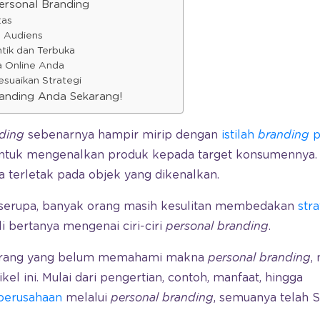
rsonal Branding
tas
n Audiens
ntik dan Terbuka
a Online Anda
esuaikan Strategi
anding Anda Sekarang!
nding
sebenarnya hampir mirip dengan
istilah
branding
p
untuk mengenalkan produk kepada target konsumennya.
 terletak pada objek yang dikenalkan.
serupa, banyak orang masih kesulitan membedakan
str
i bertanya mengenai ciri-ciri
personal branding
.
 orang yang belum memahami makna
personal branding
,
kel ini. Mulai dari pengertian, contoh, manfaat, hingga
perusahaan
melalui
personal branding
, semuanya telah 