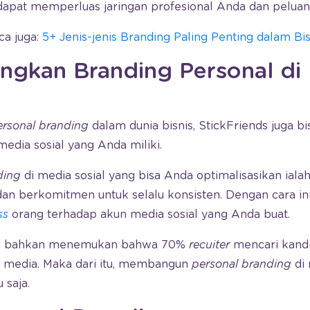
dapat memperluas jaringan profesional Anda dan peluang
ca juga:
5+ Jenis-jenis Branding Paling Penting dalam Bis
gkan Branding Personal di
ersonal branding
dalam dunia bisnis, StickFriends juga 
media sosial yang Anda miliki.
ding
di media sosial yang bisa Anda optimalisasikan ia
an berkomitmen untuk selalu konsisten. Dengan cara ini
ss
orang terhadap akun media sosial yang Anda buat.
da bahkan menemukan bahwa 70%
recuiter
mencari kandi
al media. Maka dari itu, membangun
personal branding
di 
 saja.