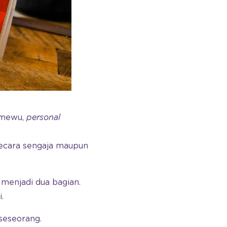
umewu,
personal
 secara sengaja maupun
i menjadi dua bagian.
.
seseorang.