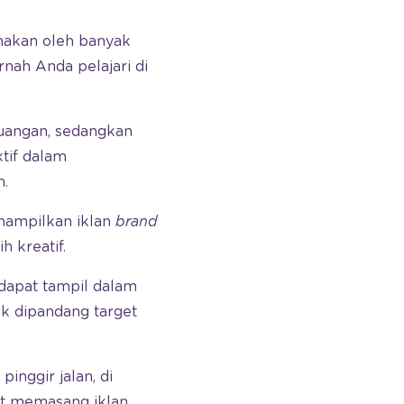
unakan oleh banyak
rnah Anda pelajari di
ruangan, sedangkan
ktif dalam
n.
nampilkan iklan
brand
h kreatif.
 dapat tampil dalam
uk dipandang target
pinggir jalan, di
at memasang iklan