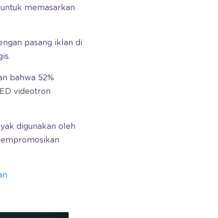
at untuk memasarkan
engan pasang iklan di
is.
akan bahwa 52%
LED videotron
nyak digunakan oleh
mempromosikan
an