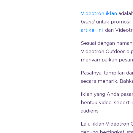
Videotron iklan
adalah
brand
untuk promosi. A
artikel ini
, dan Videot
Sesuai dengan namany
Videotron Outdoor dip
menyampaikan pesan ik
Pasalnya, tampilan d
secara menarik. Bah
Iklan yang Anda pasan
bentuk video, seperti
audiens.
Lalu, iklan Videotron 
gedung bertingkat, s