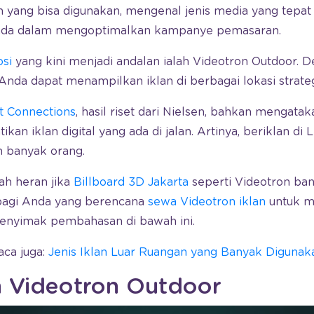
n yang bisa digunakan, mengenal jenis media yang tep
da dalam mengoptimalkan kampanye pemasaran.
osi
yang kini menjadi andalan ialah Videotron Outdoor. D
nda dapat menampilkan iklan di berbagai lokasi strateg
t Connections
, hasil riset dari Nielsen, bahkan mengat
n iklan digital yang ada di jalan. Artinya, beriklan di 
eh banyak orang.
lah heran jika
Billboard 3D Jakarta
seperti Videotron ba
 bagi Anda yang berencana
sewa Videotron iklan
untuk 
enyimak pembahasan di bawah ini.
aca juga:
Jenis Iklan Luar Ruangan yang Banyak Digunak
n Videotron Outdoor