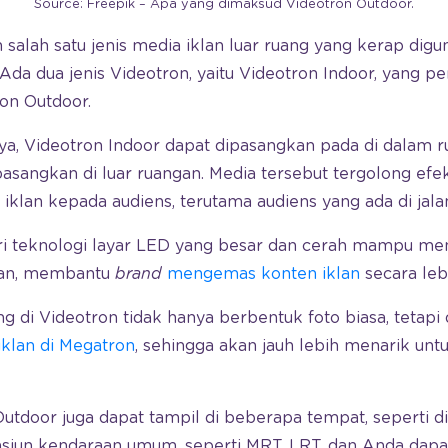
Source: Freepik – Apa yang dimaksud Videotron Outdoor.
 salah satu jenis media iklan luar ruang yang kerap dig
da dua jenis Videotron, yaitu Videotron Indoor, yang pe
ron Outdoor.
a, Videotron Indoor dapat dipasangkan pada di dalam 
asangkan di luar ruangan. Media tersebut tergolong efe
lan kepada audiens, terutama audiens yang ada di jala
ari teknologi layar LED yang besar dan cerah mampu me
kan, membantu
brand
mengemas konten iklan
secara lebi
g di Videotron tidak hanya berbentuk foto biasa, tetapi
iklan di Megatron
, sehingga akan jauh lebih menarik unt
Outdoor juga dapat tampil di beberapa tempat, seperti di 
tasiun kendaraan umum, seperti MRT, LRT, dan Anda dap