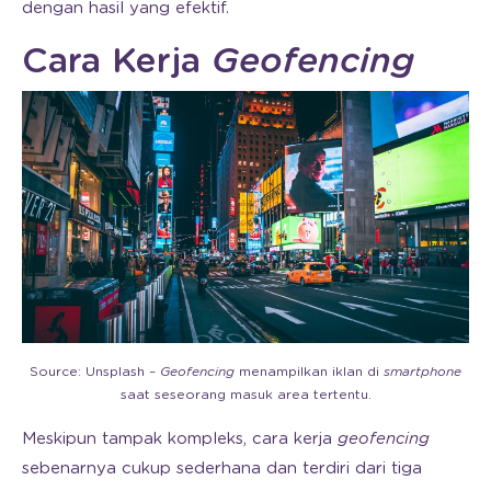
dengan hasil yang efektif.
Cara Kerja
Geofencing
Source: Unsplash –
Geofencing
menampilkan iklan di
smartphone
saat seseorang masuk area tertentu.
Meskipun tampak kompleks, cara kerja
geofencing
sebenarnya cukup sederhana dan terdiri dari tiga