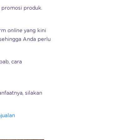
 promosi produk.
orm
online
yang kini
 sehingga Anda perlu
bab, cara
anfaatnya, silakan
jualan