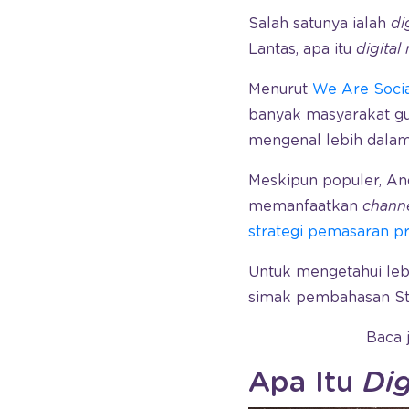
Salah satunya ialah
di
Lantas, apa itu
digital
Menurut
We Are Soci
banyak masyarakat gun
mengenal lebih dala
Meskipun populer, An
memanfaatkan
channe
strategi pemasaran p
Untuk mengetahui lebi
simak pembahasan Sti
Baca 
Apa Itu
Dig