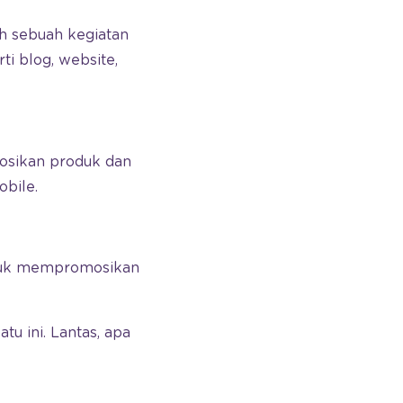
ah sebuah kegiatan
i blog, website,
mosikan produk dan
obile.
tuk mempromosikan
tu ini. Lantas, apa