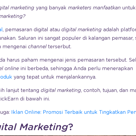
gital marketing
yang banyak
marketers manfaatkan
untuk
 marketing?
al
, pemasaran digital atau
digital marketing
adalah platf
akan. Saluran ini sangat populer di kalangan pemasar,
m mengenai
channel
terserbut.
da harus paham mengenai jenis pemasaran tersebut. Se
l online
ini berbeda, sehingga Anda perlu menerapkan
roduk
yang tepat untuk menjalankannya.
h lanjut tentang
digital marketing
, contoh, tujuan, dan m
ckEarn di bawah ini.
juga:
Iklan Online: Promosi Terbaik untuk Tingkatkan Pen
ital Marketing
?