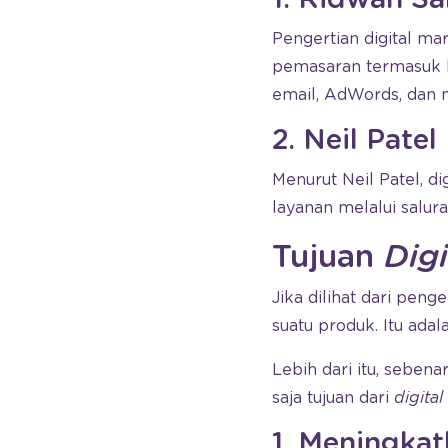
Pengertian digital ma
pemasaran termasuk b
email, AdWords, dan m
2. Neil Patel
Menurut Neil Patel, 
layanan melalui salura
Tujuan
Dig
Jika dilihat dari peng
suatu produk. Itu adal
Lebih dari itu, sebena
saja tujuan dari
digita
1. Meningka