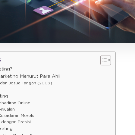
s
eting?
Marketing Menurut Para Ahli
 dan Josua Tarigan (2009)
ting
ehadiran Online
enjualan
Kesadaran Merek:
 dengan Presisi:
keting