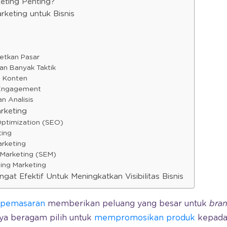
eting Penting?
rketing untuk Bisnis
getkan Pasar
an Banyak Taktik
s Konten
 Engagement
an Analisis
arketing
Optimization (SEO)
ting
arketing
 Marketing (SEM)
ging Marketing
ngat Efektif Untuk Meningkatkan Visibilitas Bisnis
 pemasaran
memberikan peluang yang besar untuk
bra
ya beragam pilih untuk
mempromosikan produk
kepada 