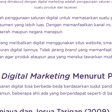
 yang dimaksud dengan
digital marketing
adalah penggunaan saluran 
suatu produk dan layanan.
ah penggunaan saluran digital untuk memasarkan suatu 
umen yang lebih luas. Dengan memanfaatkan kanal ini
daerah maupun negara manapun.
ng melibatkan digital menggunakan situs website, smar
uran digital lainnya. Tidak jarang
brand
yang memanfaatk
ran agar produk ataupun jasa yang mereka tawarkan mu
n
Digital Marketing
Menurut P
saran digital bisa berbeda-beda berdasarkan sudut pan
mun, beberapa ahli ada yang berpendapat seperti di 
njaya dan Josua Tarigan (2009)