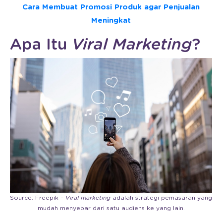
Cara Membuat Promosi Produk agar Penjualan
Meningkat
Apa Itu
Viral Marketing
?
Source: Freepik –
Viral marketing
adalah strategi pemasaran yang
mudah menyebar dari satu audiens ke yang lain.