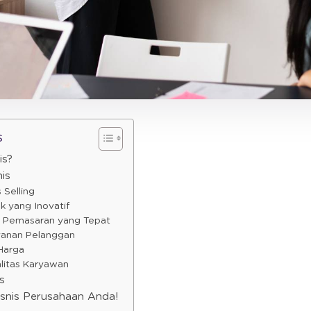
s
is?
nis
 Selling
k yang Inovatif
a Pemasaran yang Tepat
yanan Pelanggan
 Harga
alitas Karyawan
s
isnis Perusahaan Anda!