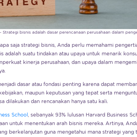
 – Strategi bisnis adalah dasar perencanaan perusahaan dalam peng
a saja strategi bisnis, Anda perlu memahami pengertian
snis adalah suatu tindakan atau upaya untuk menarik ko
perkuat kinerja perusahaan, dan upaya dalam mengem
ya.
 menjadi dasar atau fondasi penting karena dapat memba
kebijakan, maupun keputusan yang tepat serta mengunt
bisa dilakukan dan rencanakan hanya satu kali.
ness School
, sebanyak 93% lulusan Harvard Business S
aan untuk menentukan arah bisnis mereka. Artinya, An
ang berkelanjutan guna mengetahui mana strategi yang t