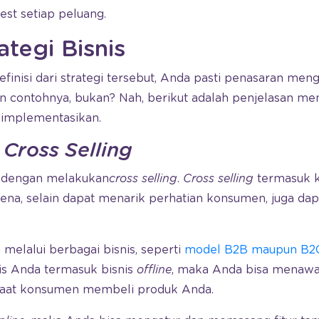
test setiap peluang.
tegi Bisnis
inisi dari strategi tersebut, Anda pasti penasaran menge
 dan contohnya, bukan? Nah, berikut adalah penjelasan me
 implementasikan.
n
Cross Selling
h dengan melakukan
cross selling
.
Cross selling
termasuk k
karena, selain dapat menarik perhatian konsumen, juga 
n melalui berbagai bisnis, seperti
model B2B maupun B2
snis Anda termasuk bisnis
offline
, maka Anda bisa menaw
 saat konsumen membeli produk Anda.