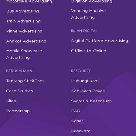
Motorbike Advertising
Digitron Advertising
Vending Machine
Bus Advertising
Advertising
Train Advertising
Plane Advertising
IKLAN DIGITAL
Digital Platform Advertising
Angkot Advertising
Mobile Showcase
Offline-to-Online
Advertising
PERUSAHAAN
RESOURCE
Tentang StickEarn
Hubungi Kami
Case Studies
Kebijakan Privasi
Klien
Syarat & Ketentuan
Partnership
FAQ
Karier
Kosakata