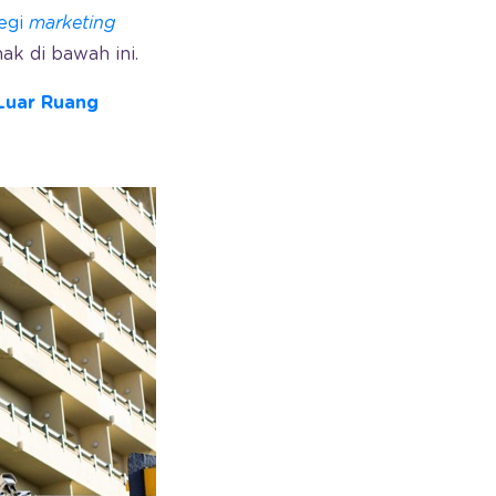
tegi
marketing
ak di bawah ini.
Luar Ruang