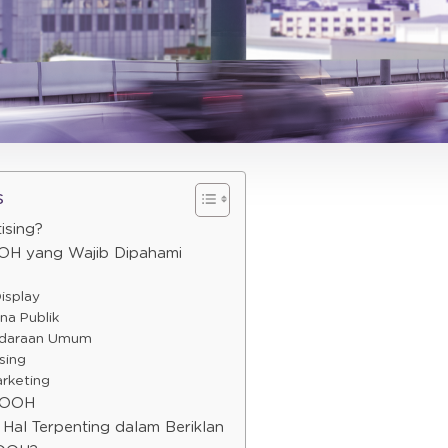
s
ising?
OOH yang Wajib Dipahami
Display
na Publik
endaraan Umum
sing
arketing
i OOH
Hal Terpenting dalam Beriklan