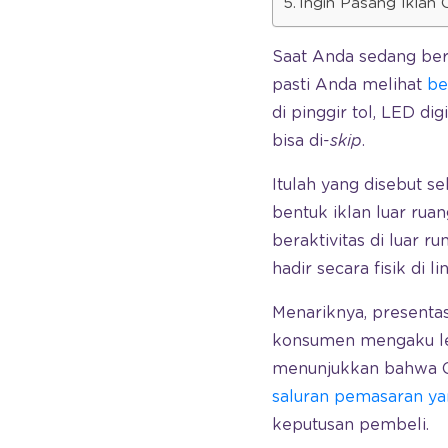
Ingin Pasang Iklan
Saat Anda sedang berk
pasti Anda melihat
be
di pinggir tol, LED di
bisa di-
skip
.
Itulah yang disebut s
bentuk iklan luar rua
beraktivitas di luar 
hadir secara fisik di 
Menariknya, presenta
konsumen mengaku lebi
menunjukkan bahwa OOH
saluran pemasaran ya
keputusan pembeli.