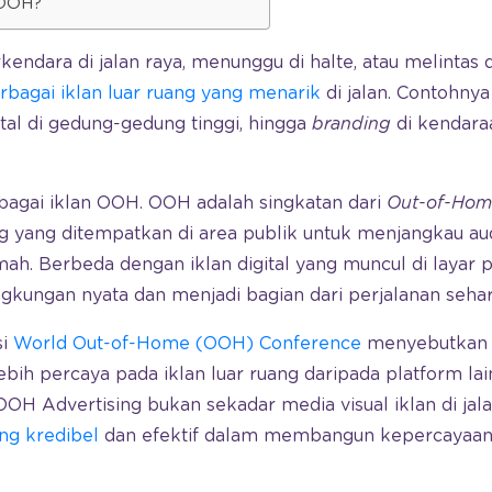
 OOH?
endara di jalan raya, menunggu di halte, atau melintas d
rbagai iklan luar ruang yang menarik
di jalan. Contohnya
gital di gedung-gedung tinggi, hingga
branding
di kendara
ebagai iklan OOH. OOH adalah singkatan dari
Out-of-Home
ng yang ditempatkan di area publik untuk menjangkau a
rumah. Berbeda dengan iklan digital yang muncul di layar
lingkungan nyata dan menjadi bagian dari perjalanan seha
si
World Out-of-Home (OOH) Conference
menyebutkan 
h percaya pada iklan luar ruang daripada platform lai
 Advertising bukan sekadar media visual iklan di jalan
ng kredibel
dan efektif dalam membangun kepercayaa