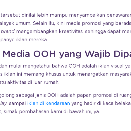
tersebut dinilai lebih mampu menyampaikan penawara
yak umum. Selain itu, kini media promosi yang berada d
u
brand
mengembangkan kreativitas, sehingga dapat men
panye iklan mereka.
s Media OOH yang Wajib Di
ah mulai mengetahui bahwa OOH adalah iklan visual ya
jenis iklan ini memang khusus untuk menargetkan masyar
u aktivitas di luar rumah.
rgolong sebagai jenis OOH adalah papan promosi di ruan
lay
, sampai
iklan di kendaraan
yang hadir di kaca belak
as, simak pembahasan kami di bawah ini, ya.