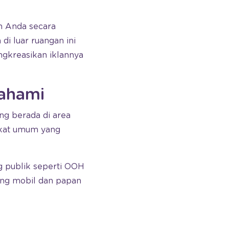
n Anda secara
i luar ruangan ini
gkreasikan iklannya
pahami
ng berada di area
akat umum yang
g publik seperti OOH
ang mobil dan papan