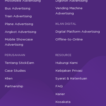
Motorbike Advertising
Digitron Advertising
Vending Machine
Bus Advertising
Advertising
Train Advertising
Plane Advertising
IKLAN DIGITAL
Digital Platform Advertising
Angkot Advertising
Mobile Showcase
Offline-to-Online
Advertising
PERUSAHAAN
RESOURCE
Tentang StickEarn
Hubungi Kami
Case Studies
Kebijakan Privasi
Klien
Syarat & Ketentuan
Partnership
FAQ
Karier
Kosakata