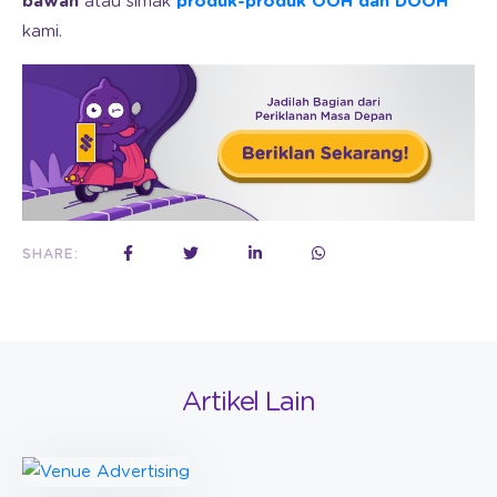
bawah
atau simak
produk-produk OOH dan DOOH
kami.
SHARE:
Artikel Lain