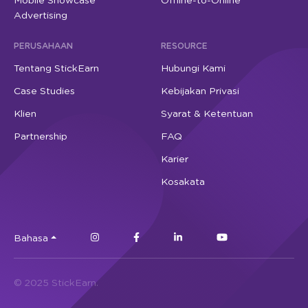
Mobile Showcase
Offline-to-Online
Advertising
PERUSAHAAN
RESOURCE
Tentang StickEarn
Hubungi Kami
Case Studies
Kebijakan Privasi
Klien
Syarat & Ketentuan
Partnership
FAQ
Karier
Kosakata
Bahasa
© 2025 StickEarn.