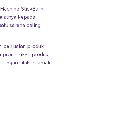
 Machine StickEarn,
elatnya kepada
atu sarana paling
n penjualan produk
empromosikan produk
 dengan silakan simak