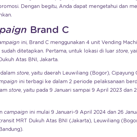
omosi. Dengan begitu, Anda dapat mengetahui dan men
nkan.
paign
Brand C
ampaign
ini, Brand C menggunakan 4 unit Vending Mach
 sudah ditetapkan. Pertama, untuk lokasi di luar
store
, y
kuh Atas BNI, Jakarta.
i dalam
store
, yaitu daerah Leuwiliang (Bogor), Cipayung
mpaign
ini terbagi ke dalam 2 periode pelaksanaan be
alam
store
, yaitu pada 9 Januari sampai 9 April 2023 dan 
an
campaign
ini mulai 9 Januari–9 April 2024 dan 26 Janu
transit MRT Dukuh Atas BNI (Jakarta), Leuwiliang (Bogo
(Bandung).