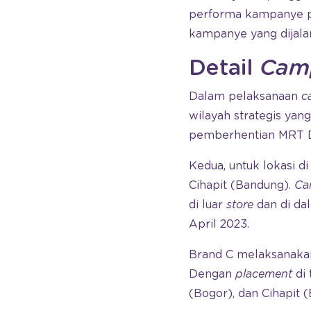
performa kampanye pr
kampanye yang dijala
Detail
Cam
Dalam pelaksanaan
c
wilayah strategis yang
pemberhentian MRT Du
Kedua, untuk lokasi d
Cihapit (Bandung).
Ca
di luar
store
dan di d
April 2023.
Brand C melaksanak
Dengan
placement
di 
(Bogor), dan Cihapit 