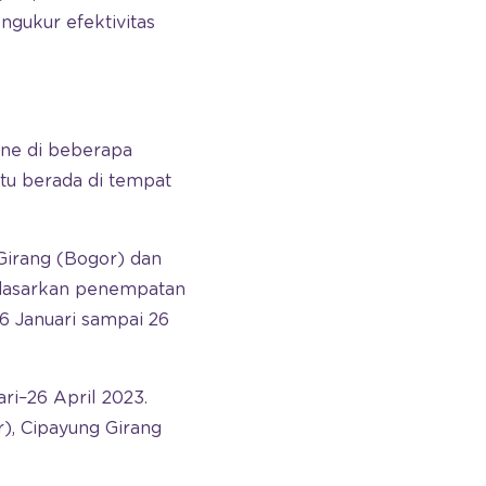
gukur efektivitas
ine di beberapa
aitu berada di tempat
 Girang (Bogor) dan
rdasarkan penempatan
26 Januari sampai 26
ari–26 April 2023.
r), Cipayung Girang