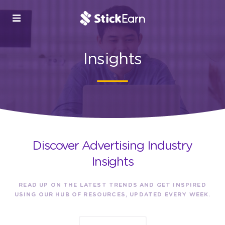
Insights
Discover Advertising Industry
Insights
READ UP ON THE LATEST TRENDS AND GET INSPIRED
USING OUR HUB OF RESOURCES, UPDATED EVERY WEEK.