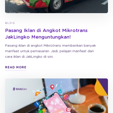
BLOG
Pasang Iklan di Angkot Mikrotrans
JakLingko Menguntungkan!
Pasang iklan di angkot Mikrotrans memberikan banyak
manfaat untuk pemasaran. Jadi, pelajari manfaat dan
cara iklan di JakLingko di sini.
READ MORE