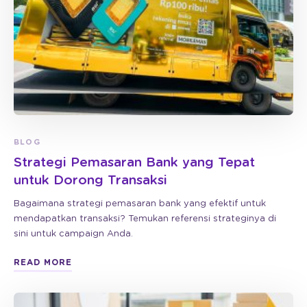
BLOG
Strategi Pemasaran Bank yang Tepat
untuk Dorong Transaksi
Bagaimana strategi pemasaran bank yang efektif untuk
mendapatkan transaksi? Temukan referensi strateginya di
sini untuk campaign Anda.
READ MORE