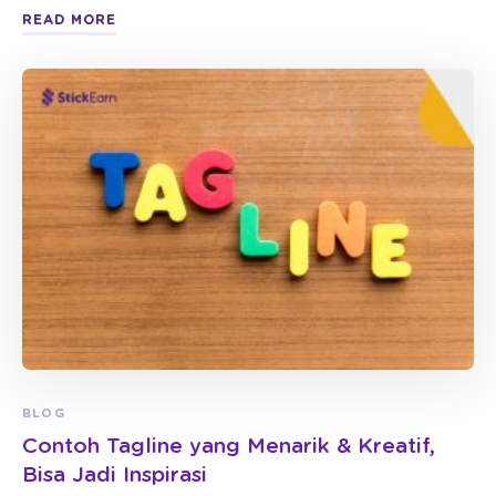
READ MORE
BLOG
Contoh Tagline yang Menarik & Kreatif,
Bisa Jadi Inspirasi