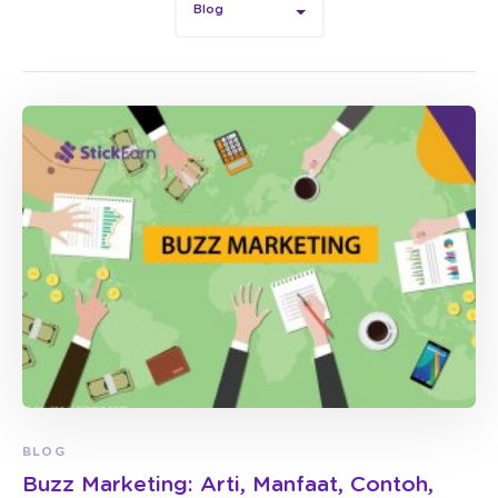
Blog
BLOG
Buzz Marketing: Arti, Manfaat, Contoh,