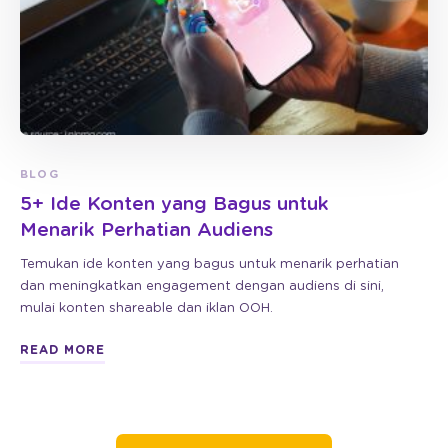
BLOG
5+ Ide Konten yang Bagus untuk
Menarik Perhatian Audiens
Temukan ide konten yang bagus untuk menarik perhatian
dan meningkatkan engagement dengan audiens di sini,
mulai konten shareable dan iklan OOH.
READ MORE