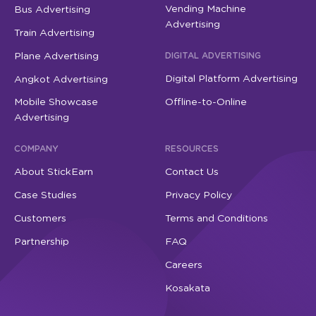
Vending Machine
Bus Advertising
Advertising
Train Advertising
Plane Advertising
DIGITAL ADVERTISING
Digital Platform Advertising
Angkot Advertising
Mobile Showcase
Offline-to-Online
Advertising
COMPANY
RESOURCES
About StickEarn
Contact Us
Case Studies
Privacy Policy
Customers
Terms and Conditions
Partnership
FAQ
Careers
Kosakata