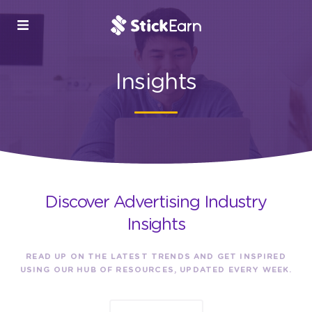
Insights
Discover Advertising Industry
Insights
READ UP ON THE LATEST TRENDS AND GET INSPIRED
USING OUR HUB OF RESOURCES, UPDATED EVERY WEEK.