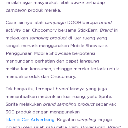
ini ialah agar masyarakat lebih
aware
terhadap
campaign
produk mereka.
Case lainnya ialah
campaign
DOOH berupa
brand
activity
dari Chocomory bersama StickEarn.
Brand
ini
melakukan
sampling product
di luar ruang yang
sangat menarik menggunakan Mobile Showcase.
Penggunaan Mobile Showcase berpotensi
mengundang perhatian dan dapat langsung
melibatkan konsumen, sehingga mereka tertarik untuk
membeli produk dari Chocomory.
Tak hanya itu, terdapat
brand
lainnya yang juga
memanfaatkan media iklan luar ruang, yaitu Sprite.
Sprite melakukan
brand sampling product
sebanyak
300 produk dengan menggunakan
iklan di Car Advertising
. Kegiatan
sampling
ini juga
dibantu oleh salah satu mitra, yaitu
Driver
Grab.
Brand