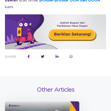
bawah
atau simak
produk-produk OOH dan DOOH
kami.
SHARE:
Other Articles