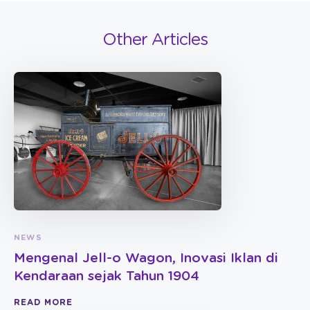
Other Articles
NEWS
Mengenal Jell-o Wagon, Inovasi Iklan di
Kendaraan sejak Tahun 1904
READ MORE