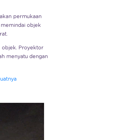
takan permukaan
n memindai objek
at.
 objek. Proyektor
lah menyatu dengan
uatnya