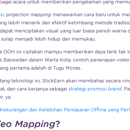
erbagai acara untuk memberikan pengalaman yang memu
si
,
projection mapping
menawarkan cara baru untuk me
ng lebih menarik dan efektif ketimbang metode tradisio
dapat menciptakan visual yang luar biasa penuh warna da
a sulap menjadi lebih hidup dan memukau.
ia OOH ini ciptakan mampu memberikan daya tarik tak t
es Baswedan dalam Warta Kota, contoh penerapan
vide
yang pertama adalah di Tugu Monas.
ang teknologi ini, StickEarn akan membahas secara rinci
at, dan cara kerjanya sebagai
strategi promosi
brand
. P
, ya.
Kekurangan dan Kelebihan Pemasaran Offline yang Perl
deo Mapping
?