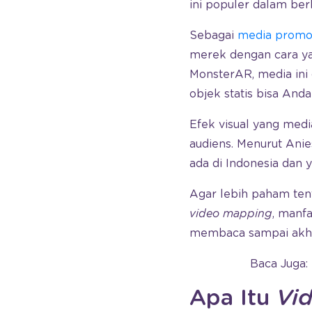
ini populer dalam b
Sebagai
media promo
merek dengan cara ya
MonsterAR, media ini 
objek statis bisa And
Efek visual yang med
audiens. Menurut Ani
ada di Indonesia dan 
Agar lebih paham tent
video mapping
, manfa
membaca sampai akhir
Baca Juga:
Apa Itu
Vi