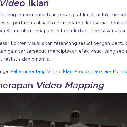
Video
Iklan
ja dengan memanfaatkan perangkat lunak untuk meme
roses, pertama kali
video
ini menampilkan visual denga
i 3D untuk mendapatkan bentuk dan dimensi yang akur
sai, konten visual akan terancang sesuai dengan bentuk
n gambar tersebut, menciptakan efek visual yang seo
 realistis dan dinamis.
Juga:
Pahami tentang Video Iklan Produk dan Cara Memb
nerapan
Video Mapping