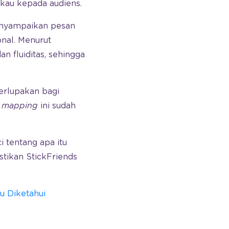
kau kepada audiens.
nyampaikan pesan
nal. Menurut
n fluiditas, sehingga
erlupakan bagi
o mapping
ini sudah
 tentang apa itu
astikan StickFriends
u Diketahui