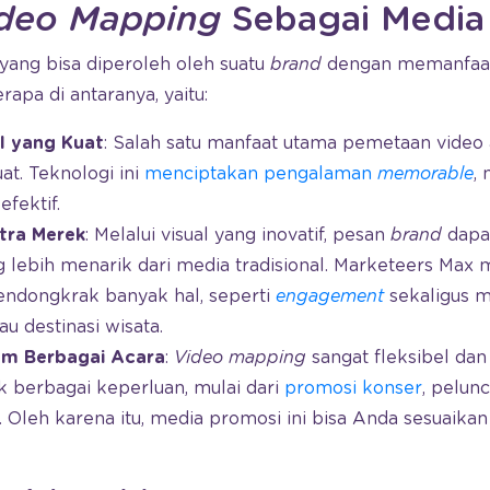
deo Mapping
Sebagai Media
yang bisa diperoleh oleh suatu
brand
dengan memanfaat
apa di antaranya, yaitu:
al yang Kuat
: Salah satu manfaat utama pemetaan video 
at. Teknologi ini
menciptakan pengalaman
memorable
,
fektif.
tra Merek
: Melalui visual yang inovatif, pesan
brand
dapa
 lebih menarik dari media tradisional. Marketeers Max
endongkrak banyak hal, seperti
engagement
sekaligus 
au destinasi wisata.
lam Berbagai Acara
:
Video mapping
sangat fleksibel da
 berbagai keperluan, mulai dari
promosi konser
, pelun
s. Oleh karena itu, media promosi ini bisa Anda sesuaik