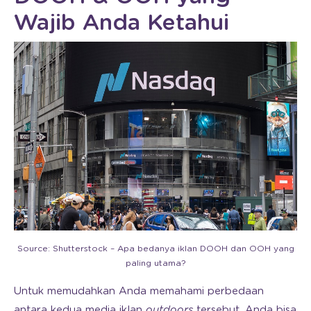
Wajib Anda Ketahui
Source: Shutterstock – Apa bedanya iklan DOOH dan OOH yang
paling utama?
Untuk memudahkan Anda memahami perbedaan
antara kedua media iklan
outdoors
tersebut, Anda bisa