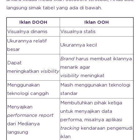
langsung simak tabel yang ada di bawah.
Iklan DOOH
Iklan OOH
Visualnya dinamis
Visualnya statis
Ukurannya relatif
Ukurannya kecil
besar
Brand
harus membuat iklannya
Dapat
menarik agar
meningkatkan
visibility
visibility
meningkat
Menggunakan
Masih menggunakan teknologi
teknologi canggih
standar
Membutuhkan pihak ketiga
Menyajikan
untuk menyajikan data
performance report
performa, misalnya aplikasi
dari Medianya
tracking
kendaraan pengemudi
langsung
iklan