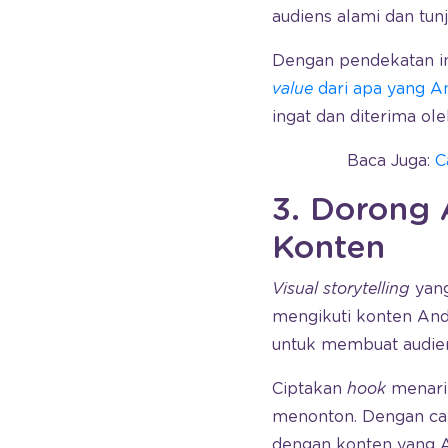
audiens alami dan tu
Dengan pendekatan in
value
dari apa yang A
ingat dan diterima ole
Baca Juga:
C
3. Dorong 
Konten
Visual storytelling
yang
mengikuti konten Anda
untuk membuat audiens
Ciptakan
hook
menarik
menonton. Dengan car
dengan konten yang A