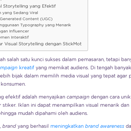
 Storytelling yang Efektif
n yang Sedang Viral
-Generated Content (UGC)
enggunaan Typography yang Menarik
ngan Influencer
men Interaktif
r Visual Storytelling dengan StickMot
ah salah satu kunci sukses dalam pemasaran, tetapi ba
ampaign
kreatif
yang memikat audiens. Di tengah banya
lebih bijak dalam memilih media visual yang tepat agar
 konsumen.
ang efektif adalah menyajikan
campaign
dengan cara unik
tiker. Iklan ini dapat menampilkan visual menarik d
sehingga mudah dipahami oleh audiens.
,
brand
yang berhasil
meningkatkan
brand awareness
da