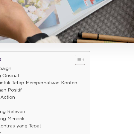
s
paign
 Orisinal
untuk Tetap Memperhatikan Konten
an Positif
 Action
ang Relevan
ang Menarik
Kontras yang Tepat
n