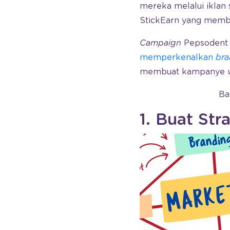
mereka melalui iklan s
StickEarn yang membua
Campaign
Pepsodent m
memperkenalkan
br
membuat kampanye
Ba
1. Buat Str