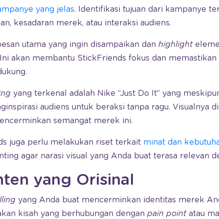
ampanye yang jelas
. Identifikasi tujuan dari kampanye te
n, kesadaran merek, atau interaksi audiens.
 pesan utama yang ingin disampaikan dan
highlight
elem
. Ini akan membantu StickFriends fokus dan memastika
dukung.
ling
yang terkenal adalah Nike “Just Do It” yang meskipun
nspirasi audiens untuk beraksi tanpa ragu. Visualnya 
mencerminkan semangat merek ini.
ds juga perlu melakukan riset terkait
minat dan kebutuha
nting agar narasi visual yang Anda buat terasa relevan 
nten yang Orisinal
lling
yang Anda buat mencerminkan identitas merek An
takan kisah yang berhubungan dengan
pain point
atau ma