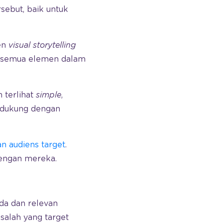
rsebut, baik untuk
en
visual storytelling
n semua elemen dalam
 terlihat
simple
,
didukung dengan
n audiens target
.
dengan mereka.
da dan relevan
salah yang target