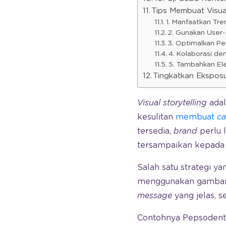
Tips Membuat Visual
1. Manfaatkan Tre
2. Gunakan User
3. Optimalkan P
4. Kolaborasi de
5. Tambahkan Ele
Tingkatkan Eksposu
Visual storytelling
adal
kesulitan
membuat
c
tersedia,
brand
perlu 
tersampaikan kepada
Salah satu strategi y
menggunakan gambar s
message
yang jelas, 
Contohnya Pepsodent