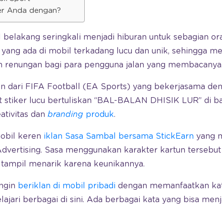
ker Anda dengan?
l belakang seringkali menjadi hiburan untuk sebagian ora
yang ada di mobil terkadang lucu dan unik, sehingga m
n renungan bagi para pengguna jalan yang membacanya
en dari FIFA Football (EA Sports) yang bekerjasama de
t stiker lucu bertuliskan “BAL-BALAN DHISIK LUR” di b
ativitas dan
branding
produk
.
mobil keren
iklan Sasa Sambal bersama StickEarn
yang m
Advertising. Sasa menggunakan karakter kartun tersebut
 tampil menarik karena keunikannya.
ingin
beriklan di mobil pribadi
dengan memanfaatkan kata
ajari berbagai di sini. Ada berbagai kata yang bisa menja