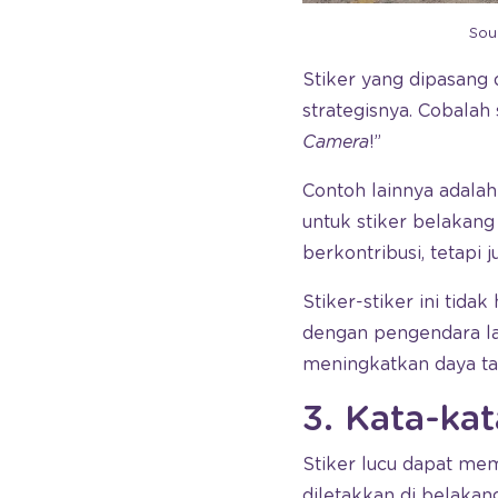
Sou
Stiker yang dipasang 
strategisnya. Cobalah 
Camera
!”
Contoh lainnya adal
untuk stiker belakang
berkontribusi, tetapi 
Stiker-stiker ini tida
dengan pengendara lai
meningkatkan daya tari
3. Kata-kat
Stiker lucu dapat me
diletakkan di belakan