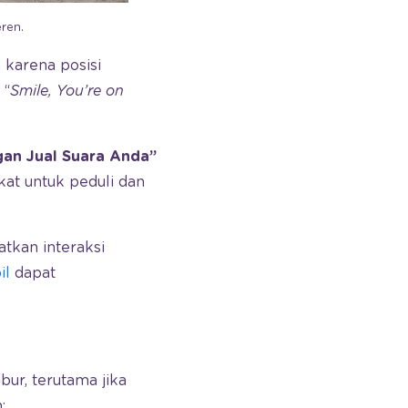
ren.
 karena posisi
 “
Smile, You’re on
gan Jual Suara Anda”
kat untuk peduli dan
atkan interaksi
il
dapat
ur, terutama jika
;