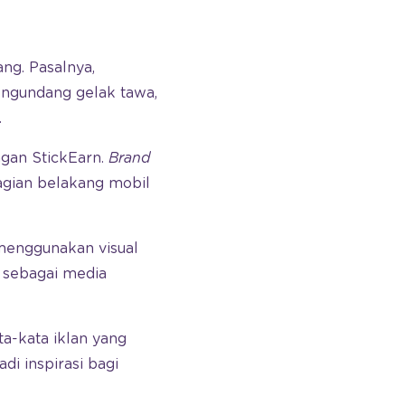
ng. Pasalnya,
engundang gelak tawa,
.
ngan StickEarn.
Brand
agian belakang mobil
enggunakan visual
 sebagai media
-kata iklan yang
di inspirasi bagi