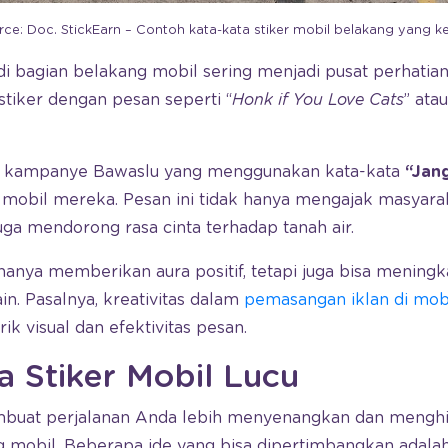
rce: Doc. StickEarn – Contoh kata-kata stiker mobil belakang yang ke
di bagian belakang mobil sering menjadi pusat perhatian
stiker dengan pesan seperti “
Honk if You Love Cats
” atau
ah kampanye Bawaslu yang menggunakan kata-kata
“Jan
 mobil mereka. Pesan ini tidak hanya mengajak masyara
juga mendorong rasa cinta terhadap tanah air.
k hanya memberikan aura positif, tetapi juga bisa meningk
n. Pasalnya, kreativitas dalam
pemasangan iklan di mob
k visual dan efektivitas pesan.
a Stiker Mobil Lucu
mbuat perjalanan Anda lebih menyenangkan dan menghib
g mobil. Beberapa ide yang bisa dipertimbangkan adalah