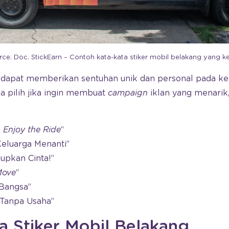
rce: Doc. StickEarn – Contoh kata-kata stiker mobil belakang yang ke
 dapat memberikan sentuhan unik dan personal pada k
a pilih jika ingin membuat
campaign
iklan yang menarik,
, Enjoy the Ride
“
 Keluarga Menanti”
dupkan Cinta!”
Move
“
 Bangsa”
 Tanpa Usaha”
ta Stiker Mobil Belakang