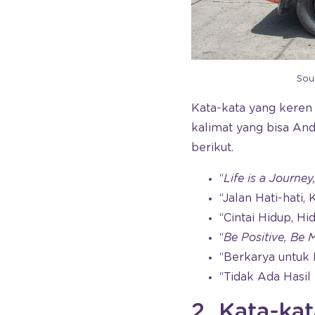
Sou
Kata-kata yang keren
kalimat yang bisa And
berikut.
“
Life is a Journey
“Jalan Hati-hati,
“Cintai Hidup, Hi
“
Be Positive, Be 
“Berkarya untuk
“Tidak Ada Hasil
2. Kata-ka