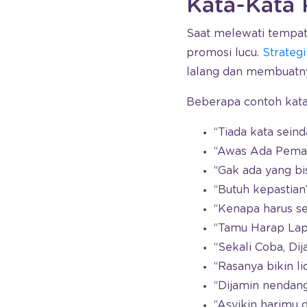
Kata-Kata
Saat melewati tempat
promosi lucu.
Strateg
lalang dan membuatn
Beberapa contoh kata
“Tiada kata seind
“Awas Ada Pemad
“Gak ada yang bi
“Butuh kepastian
“Kenapa harus se
“Tamu Harap Lap
“Sekali Coba, Di
“Rasanya bikin l
“Dijamin nendan
“Asyikin harimu 