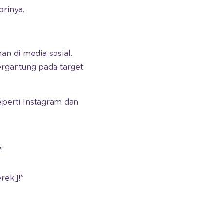
rinya.
n di media sosial.
rgantung pada target
perti Instagram dan
”
rek]!”