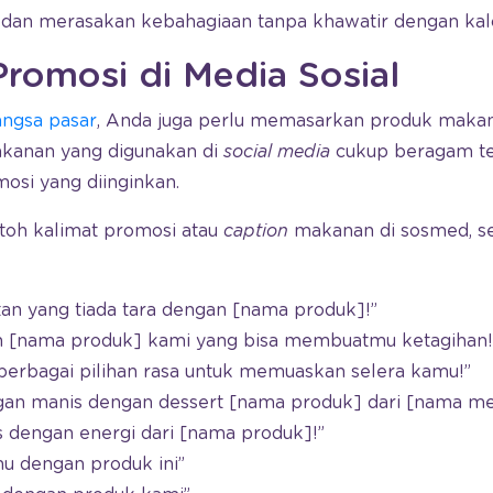
an merasakan kebahagiaan tanpa khawatir dengan kalo
Promosi di Media Sosial
ngsa pasar
, Anda juga perlu memasarkan produk makana
akanan yang digunakan di
social media
cukup beragam te
osi yang diinginkan.
toh kalimat promosi atau
caption
makanan di sosmed, se
an yang tiada tara dengan [nama produk]!”
n [nama produk] kami yang bisa membuatmu ketagihan!
berbagai pilihan rasa untuk memuaskan selera kamu!”
gan manis dengan dessert [nama produk] dari [nama me
as dengan energi dari [nama produk]!”
u dengan produk ini”