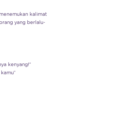
h menemukan kalimat
orang yang berlalu-
ya kenyang!”
n kamu”