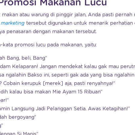
 Promosi Makanan Lucu
 makan atau warung di pinggir jalan, Anda pasti perna
i
marketing
tersebut digunakan untuk menarik perhatian 
ya penasaran dengan makanan tersebut.
-kata promosi lucu pada makanan, yaitu:
ah Bang, beli, Bang”
am Kelaparan! Jangan mendekat kalau gak mau perutn
sa ngalahin Bakso ini, seperti gak ada yang bisa ngalahi
? Cobain kerupuk [merek] aja, pasti renyahnya!”
dih kalau bisa makan Mie Ayam 15 Ribuan”
ar!”
jamin Langsung Jadi Pelanggan Setia. Awas Ketagihan!”
idah bergoyang”
g”
dengan Si Manis”