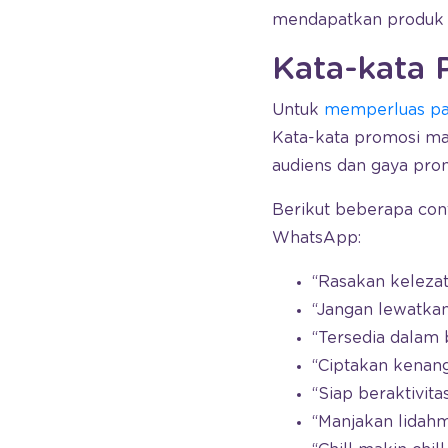
mendapatkan produk d
Kata-kata 
Untuk
memperluas pa
Kata-kata promosi m
audiens dan gaya prom
Berikut beberapa con
WhatsApp:
“Rasakan kelezat
“Jangan lewatka
“Tersedia dalam 
“Ciptakan kenan
“Siap beraktivit
“Manjakan lidahm