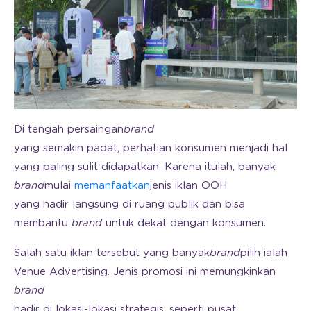
Di tengah persaingan
brand
yang semakin padat, perhatian konsumen menjadi hal
yang paling sulit didapatkan. Karena itulah, banyak
brand
mulai
memanfaatkan
jenis iklan OOH
yang hadir langsung di ruang publik dan bisa
membantu
brand
untuk dekat dengan konsumen.
Salah satu iklan tersebut yang
banyak
brand
pilih ialah
Venue Advertising
. Jenis promosi ini memungkinkan
brand
hadir di lokasi-lokasi strategis, seperti pusat