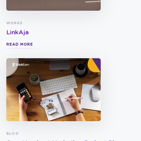
WORKS
LinkAja
READ MORE
BLOG