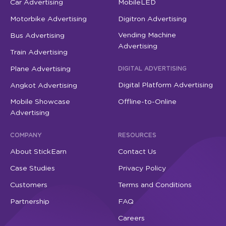
Car Advertising
MobileLED
Motorbike Advertising
Digitron Advertising
Vending Machine
Bus Advertising
Advertising
Train Advertising
Plane Advertising
DIGITAL ADVERTISING
Digital Platform Advertising
Angkot Advertising
Mobile Showcase
Offline-to-Online
Advertising
COMPANY
RESOURCES
About StickEarn
Contact Us
Case Studies
Privacy Policy
Customers
Terms and Conditions
Partnership
FAQ
Careers