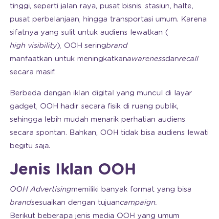
tinggi, seperti jalan raya, pusat bisnis, stasiun, halte,
pusat perbelanjaan, hingga transportasi umum. Karena
sifatnya yang sulit untuk audiens lewatkan (
high visibility
), OOH sering
brand
manfaatkan untuk meningkatkan
awareness
dan
recall
secara masif.
Berbeda dengan iklan digital yang muncul di layar
gadget, OOH hadir secara fisik di ruang publik,
sehingga lebih mudah menarik perhatian audiens
secara spontan. Bahkan, OOH tidak bisa audiens lewati
begitu saja.
Jenis Iklan OOH
OOH Advertising
memiliki banyak format yang bisa
brand
sesuaikan dengan tujuan
campaign.
Berikut beberapa jenis media OOH yang umum