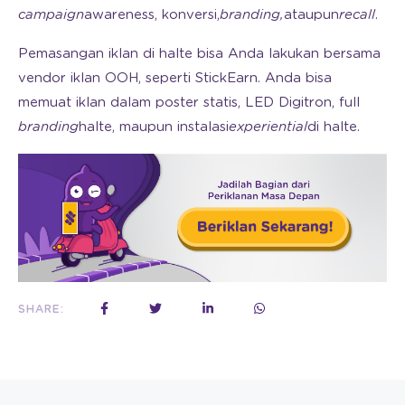
campaign
awareness, konversi,
branding,
ataupun
recall
.
Pemasangan iklan di halte bisa Anda lakukan bersama
vendor iklan OOH, seperti StickEarn. Anda bisa
memuat iklan dalam poster statis, LED Digitron, full
branding
halte, maupun instalasi
experiential
di halte.
SHARE: