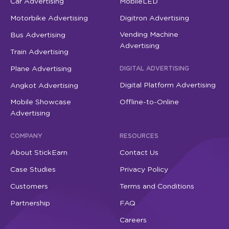
Car Advertising
MobileLED
Motorbike Advertising
Digitron Advertising
Vending Machine
Bus Advertising
Advertising
Train Advertising
Plane Advertising
DIGITAL ADVERTISING
Digital Platform Advertising
Angkot Advertising
Mobile Showcase
Offline-to-Online
Advertising
COMPANY
RESOURCES
About StickEarn
Contact Us
Case Studies
Privacy Policy
Customers
Terms and Conditions
Partnership
FAQ
Careers