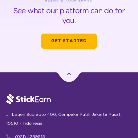
ELEVATE YOUR BRAND
See what our platform can do for
you.
GET STARTED
Jl. Letjen Suprapto 400, Cempaka Putih Jakarta Pusat,
10510 - Indonesia
(021) 4269515