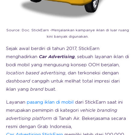
Source: Doc. StickEarn -Menjalankan kampanye iklan di luar ruang
kini banyak digunakan.
Sejak awal berdiri di tahun 2017, StickEarn
menghadirkan
Car Advertising
, sebuah layanan iklan di
bodi mobil yang mengusung konsep OOH berjalan,
location based advertising
, dan terkoneksi dengan
dashboard
canggih untuk melihat total impresi dari
iklan yang
brand
buat.
Layanan
pasang iklan di mobil
dari StickEarn saat ini
merupakan pemimpin di kategori
vehicle branding
advertising platform
di Tanah Air. Bekerjasama secara
resmi dengan Grab Indonesia,
Car Advertising
StickEarn
memiliki lebih dari 100.000