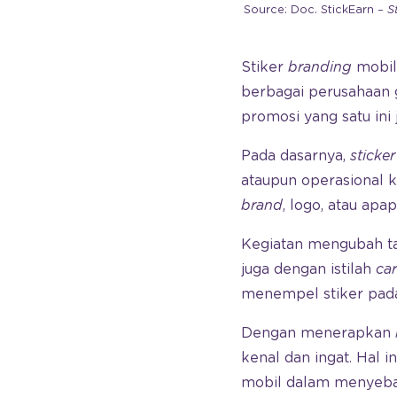
Source: Doc. StickEarn –
S
Stiker
branding
mobil 
berbagai perusahaan 
promosi yang satu in
Pada dasarnya,
sticke
ataupun operasional 
brand
, logo, atau ap
Kegiatan mengubah ta
juga dengan istilah
ca
menempel stiker pad
Dengan menerapkan
kenal dan ingat. Hal 
mobil dalam menyeba