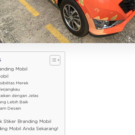
s
anding Mobil
obil
sibilitas Merek
Terjangkau
aikan dengan Jelas
ang Lebih Baik
alam Desain
uk Stiker Branding Mobil
ding Mobil Anda Sekarang!