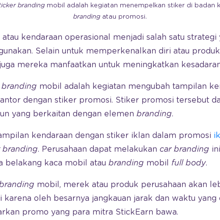
ticker branding
mobil adalah kegiatan menempelkan stiker di badan
branding
atau promosi.
atau kendaraan operasional menjadi salah satu strategi
gunakan. Selain untuk memperkenalkan diri atau produk 
i juga mereka manfaatkan untuk meningkatkan kesadara
r branding
mobil adalah kegiatan mengubah tampilan ke
kantor dengan stiker promosi. Stiker promosi tersebut 
apun yang berkaitan dengan elemen
branding
.
mpilan kendaraan dengan stiker iklan dalam promosi
i
r branding
. Perusahaan dapat melakukan
car branding
in
a belakang kaca mobil atau
branding
mobil
full body
.
branding
mobil, merek atau produk perusahaan akan le
ini karena oleh besarnya jangkauan jarak dan waktu yang
rkan promo yang para mitra StickEarn bawa.