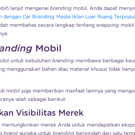
lebih lanjut mengenai
branding
mobil, Anda dapat menyim
n dengan Car Branding, Media Iklan Luar Ruang Terpopu
sudah membahas secara lengkap tentang
wrapping
mobil 
nya.
anding
Mobil
obil untuk kebutuhan
branding
membawa berbagai keunt
ang menggunakan bahan atau material khusus tidak han
 di mobil juga memberikan manfaat lainnya yang meng
aranya ialah sebagai berikut.
kan Visibilitas Merek
 memungkinkan merek Anda untuk mendapatkan eksposu
ng
brand
gunaka untuk
branding
berpindah dari satu temp