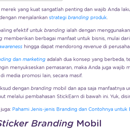
 merek yang kuat sangatlah penting dan wajib Anda laku
 dengan menjalankan
strategi
branding
produk
.
aling efektif untuk
branding
ialah dengan menggunakan
g
memberikan berbagai manfaat untuk bisnis, mulai dari
awareness
hingga dapat mendorong
revenue
di perusaha
nding
dan
marketing
adalah dua konsep yang berbeda, te
 ingin menyukseskan pemasaran, maka Anda juga wajib 
di media promosi lain, secara masif.
maksud dengan
branding
mobil dan apa saja manfaatnya un
ut melalui pembahasan StickEarn di bawah ini. Yuk, dis
juga:
Pahami Jenis-jenis Branding dan Contohnya untuk 
Sticker Branding
Mobil