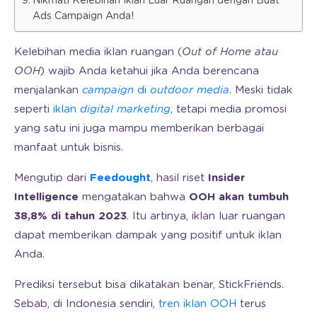
Nikmati Kelebihan Iklan Luar Ruangan dengan Buat
Ads Campaign Anda!
Kelebihan media iklan ruangan (
Out of Home atau
OOH
) wajib Anda ketahui jika Anda berencana
menjalankan
campaign
di
outdoor media
. Meski tidak
seperti
iklan
digital marketing
, tetapi media promosi
yang satu ini juga mampu memberikan berbagai
manfaat untuk bisnis.
Mengutip dari
Feedought
, hasil riset
Insider
Intelligence
mengatakan bahwa
OOH akan tumbuh
38,8% di tahun 2023
. Itu artinya, iklan luar ruangan
dapat memberikan dampak yang positif untuk iklan
Anda.
Prediksi tersebut bisa dikatakan benar, StickFriends.
Sebab, di Indonesia sendiri,
tren iklan OOH
terus