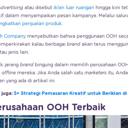
dvertising
atau disebut
iklan luar ruangan
hingga kini te
if dalam menyampaikan pesan kampanye. Melalui saluran
ngkatkan penjualan produk
.
ch Company
menyebutkan bahwa penggunaan OOH secar
memperkirakan kalau berbagai
brand
akan terus menggu
tau jenis lain.
ak jarang
brand
bingung dalam memilih perusahaan OOH 
offline
mereka. Jika Anda salah satu
marketers
itu, Anda
 yang ada di artikel ini.
 juga:
5+ Strategi Pemasaran Kreatif untuk Beriklan d
erusahaan OOH Terbaik