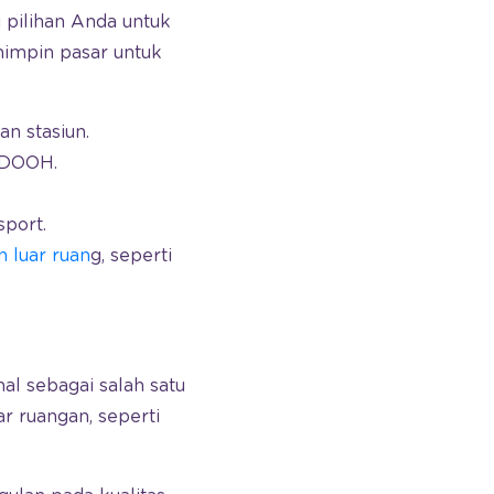
 pilihan Anda untuk
mimpin pasar untuk
an stasiun.
n DOOH.
sport.
n luar ruan
g, seperti
l sebagai salah satu
r ruangan, seperti