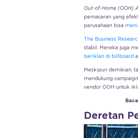
Out-of-Home (OOH) A
pemasaran yang efekt
perusahaan bisa
meni
The Business Resear
stabil. Mereka juga 
beriklan di billboard
a
Meskipun demikian, t
mendukung
campaign 
vendor OOH untuk iklan
Baca
Deretan P