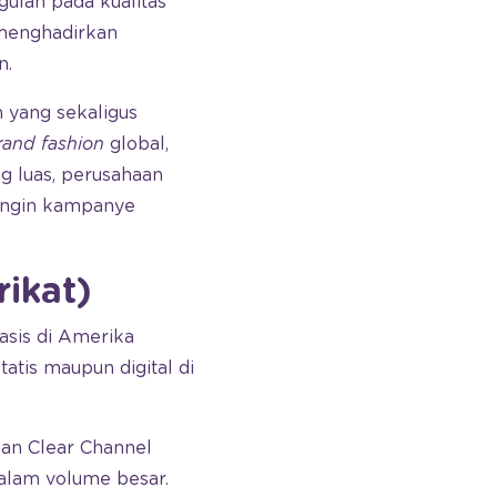
gulan pada kualitas
 menghadirkan
n.
m yang sekaligus
rand fashion
global,
ng luas, perusahaan
ingin kampanye
ikat)
asis di Amerika
tis maupun digital di
kan Clear Channel
alam volume besar.