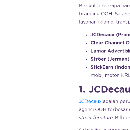
Berikut beberapa nama
branding OOH. Salah 
layanan iklan di transp
JCDecaux (Pranc
Clear Channel O
Lamar Advertisi
Ströer (Jerman)
StickEarn (Indon
mobi, motor, KR
1. JCDeca
JCDecaux
adalah peru
agensi OOH terbesar d
street furniture
, Billb