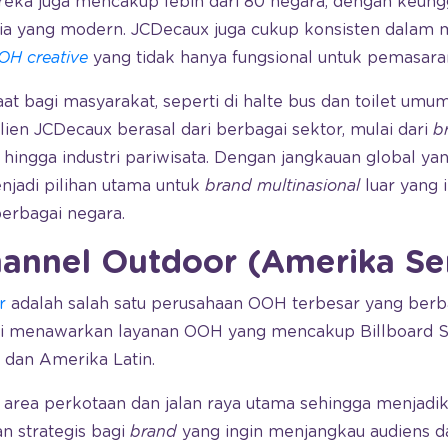
ereka juga mencakup lebih dari 80 negara, dengan keung
dia yang modern. JCDecaux juga cukup konsisten dalam
H creative
yang tidak hanya fungsional untuk pemasara
t bagi masyarakat, seperti di halte bus dan toilet umu
Klien JCDecaux berasal dari berbagai sektor, mulai dari
b
 hingga industri pariwisata. Dengan jangkauan global ya
njadi pilihan utama untuk
brand multinasional
luar yang 
erbagai negara.
hannel Outdoor (Amerika Ser
r
adalah salah satu perusahaan OOH terbesar yang berb
ini menawarkan layanan OOH yang mencakup Billboard Sta
 dan Amerika Latin.
 area perkotaan dan jalan raya utama sehingga menjadi
an strategis bagi
brand
yang ingin menjangkau audiens d