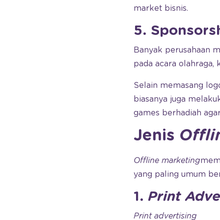
market bisnis.
5. Sponsors
Banyak perusahaan m
pada acara olahraga, 
Selain memasang log
biasanya juga melakuk
games berhadiah agar 
Jenis
Offl
Offline marketing
memi
yang paling umum berb
1.
Print Adve
Print advertising