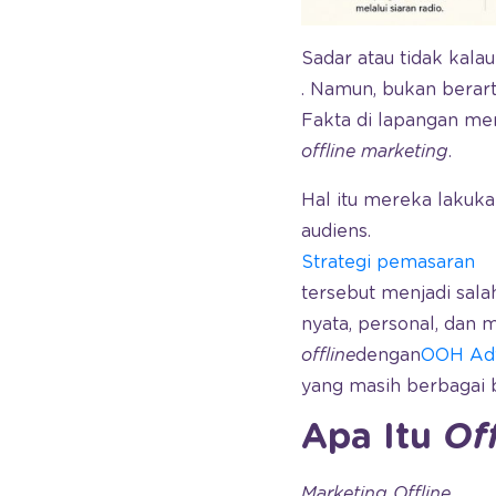
Sadar atau tidak kalau
. Namun, bukan berar
Fakta di lapangan m
offline marketing
.
Hal itu mereka lakuk
audiens.
Strategi pemasaran
tersebut menjadi sal
nyata, personal, dan
offline
dengan
OOH Adv
yang masih berbagai 
Apa Itu
Of
Marketing Offline