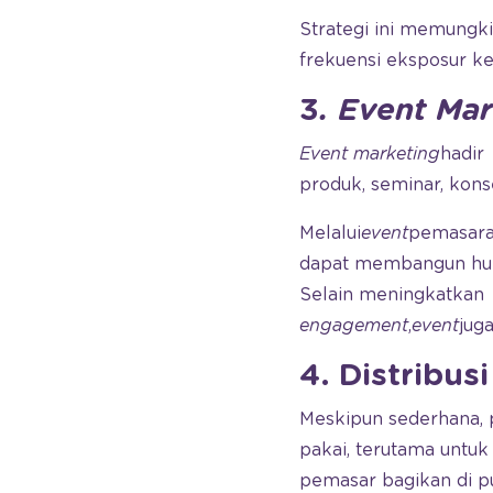
Strategi ini memungk
frekuensi eksposur ke
3
. Event Ma
Event marketing
hadir
produk, seminar, konser
Melalui
event
pemasara
dapat membangun hubu
Selain meningkatkan
engagement
,
event
jug
4. Distribus
Meskipun sederhana, 
pakai, terutama untuk 
pemasar bagikan di pu