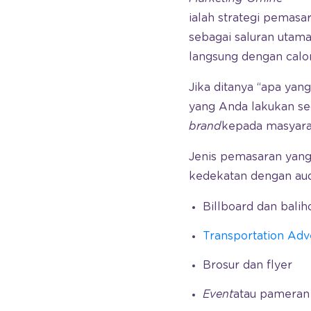
ialah strategi pemas
sebagai saluran utama 
langsung dengan cal
Jika ditanya “apa ya
yang Anda lakukan se
brand
kepada masyara
Jenis pemasaran yang
kedekatan dengan aud
Billboard dan balih
Transportation Adve
Brosur dan flyer
Event
atau pameran