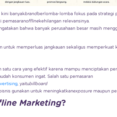
 kini banyak
brand
berlomba-lomba fokus pada strategi
ti pemasaran
offline
kehilangan relevansinya.
engatakan bahwa banyak perusahaan besar masih meng
an untuk memperluas jangkauan sekaligus memperkuat
ah satu cara yang efektif karena mampu menciptakan pe
 mudah konsumen ingat. Salah satu pemasaran
ertising
, yaitu
billboard
bisnis gunakan untuk meningkatkan
exposure
maupun pen
fline Marketing
?