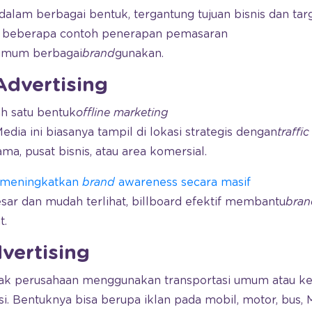
alam berbagai bentuk, tergantung tujuan bisnis dan targ
ut beberapa contoh penerapan pemasaran
 umum berbagai
brand
gunakan.
 Advertising
ah satu bentuk
offline marketing
edia ini biasanya tampil di lokasi strategis dengan
traffic
tama, pusat bisnis, atau area komersial.
meningkatkan
brand
awareness secara masif
sar dan mudah terlihat, billboard efektif membantu
bran
t.
dvertising
nyak perusahaan menggunakan transportasi umum atau ke
. Bentuknya bisa berupa iklan pada mobil, motor, bus, 