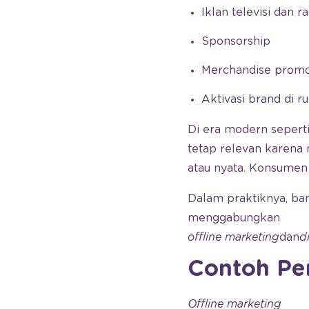
Iklan televisi dan r
Sponsorship
Merchandise promo
Aktivasi brand di r
Di era modern seperti
tetap relevan karen
atau nyata. Konsumen
Dalam praktiknya, ban
menggabungkan
offline marketing
dan
d
Contoh Pe
Offline marketing