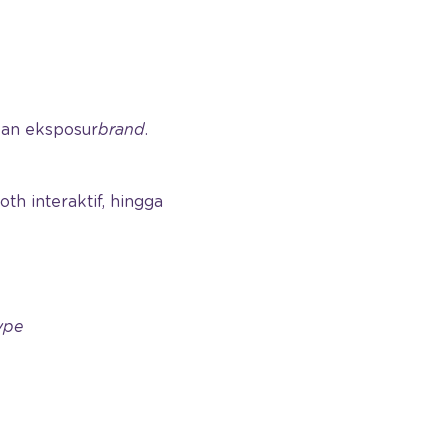
kan eksposur
brand
.
h interaktif, hingga
ype