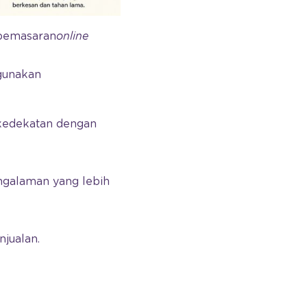
 pemasaran
online
gunakan
 kedekatan dengan
ngalaman yang lebih
jualan.