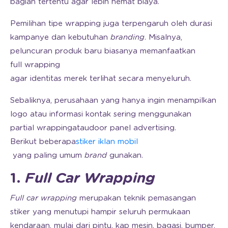
bagian tertentu agar lebih hemat biaya.
Pemilihan tipe wrapping juga terpengaruh oleh durasi
kampanye dan kebutuhan
branding
. Misalnya,
peluncuran produk baru biasanya memanfaatkan
full wrapping
agar identitas merek terlihat secara menyeluruh.
Sebaliknya, perusahaan yang hanya ingin menampilkan
logo atau informasi kontak sering menggunakan
partial wrapping
atau
door panel advertising
.
Berikut beberapa
stiker iklan mobil
yang paling umum
brand
gunakan.
1.
Full Car Wrapping
Full car wrapping
merupakan teknik pemasangan
stiker yang menutupi hampir seluruh permukaan
kendaraan, mulai dari pintu, kap mesin, bagasi, bumper,