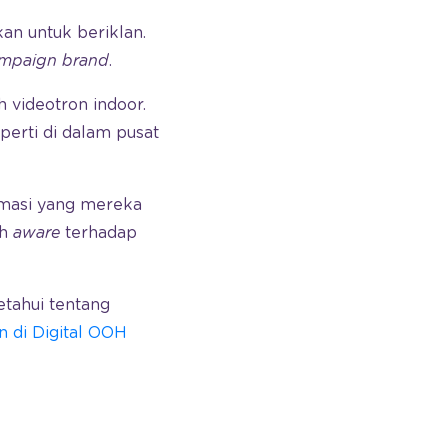
an untuk beriklan.
mpaign brand
.
h videotron indoor.
perti di dalam pusat
rmasi yang mereka
ih
aware
terhadap
tahui tentang
n di Digital OOH