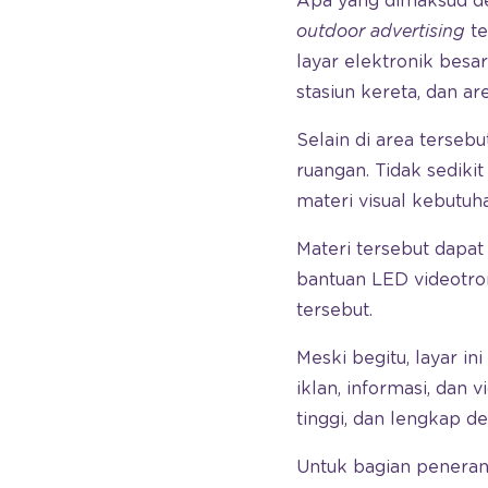
Apa yang dimaksud d
outdoor advertising
te
layar elektronik besa
stasiun kereta, dan ar
Selain di area terseb
ruangan. Tidak sedik
materi visual kebutu
Materi tersebut dapa
bantuan LED videotron
tersebut.
Meski begitu, layar 
iklan, informasi, dan 
tinggi, dan lengkap d
Untuk bagian peneran