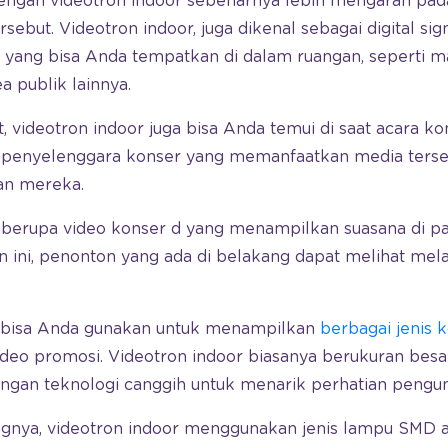
engan videotron indoor sebenarnya lebih mengarah pa
rsebut. Videotron indoor, juga dikenal sebagai digital si
r yang bisa Anda tempatkan di dalam ruangan, seperti ma
ea publik lainnya.
ut, videotron indoor juga bisa Anda temui di saat acara 
it penyelenggara konser yang memanfaatkan media ters
han mereka.
t berupa video konser d yang menampilkan suasana di 
 ini, penonton yang ada di belakang dapat melihat melal
ini bisa Anda gunakan untuk menampilkan
berbagai jenis 
video promosi. Videotron indoor biasanya berukuran besar
engan teknologi canggih untuk menarik perhatian pengun
gnya, videotron indoor menggunakan jenis lampu SMD a