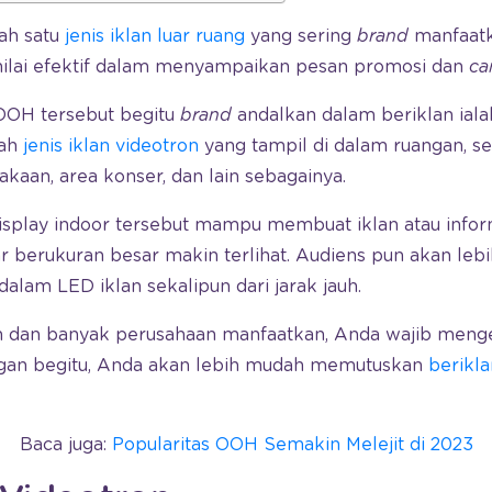
lah satu
jenis iklan luar ruang
yang sering
brand
manfaatk
inilai efektif dalam menyampaikan pesan promosi dan
ca
 OOH tersebut begitu
brand
andalkan dalam beriklan iala
lah
jenis iklan videotron
yang tampil di dalam ruangan, se
akaan, area konser, dan lain sebagainya.
isplay indoor tersebut mampu membuat iklan atau info
r berukuran besar makin terlihat. Audiens pun akan leb
dalam LED iklan sekalipun dari jarak jauh.
h dan banyak perusahaan manfaatkan, Anda wajib menge
ngan begitu, Anda akan lebih mudah memutuskan
berikla
Baca juga:
Popularitas OOH Semakin Melejit di 2023