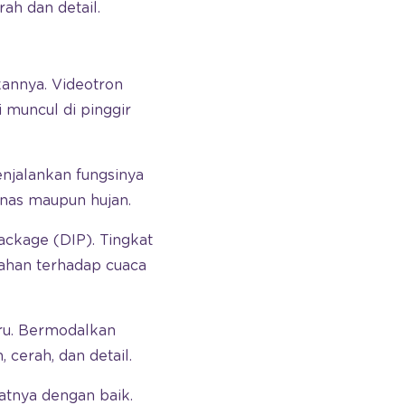
ah dan detail.
kannya. Videotron
ni muncul di pinggir
njalankan fungsinya
anas maupun hujan.
Package (DIP). Tingkat
 tahan terhadap cuaca
iru. Bermodalkan
cerah, dan detail.
hatnya dengan baik.