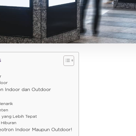
s
n
r
door
on Indoor dan Outdoor
Menarik
onten
s yang Lebih Tepat
 Hiburan
ideotron Indoor Maupun Outdoor!