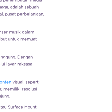
da penempatan media
gnage, adalah sebuah
l, pusat perbelanjaan,
konser musik dalam
ebut untuk memuat
panggung. Dengan
ui layar raksasa
konten
visual, seperti
, memiliki resolusi
jung.
tau Surface Mount