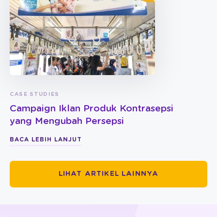
CASE STUDIES
Campaign Iklan Produk Kontrasepsi
yang Mengubah Persepsi
BACA LEBIH LANJUT
LIHAT ARTIKEL LAINNYA