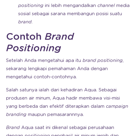
positioning
ini lebih mengandalkan
channel
media
sosial sebagai sarana membangun posisi suatu
brand
.
Contoh
Brand
Positioning
Setelah Anda mengetahui apa itu
brand positioning
,
sekarang lengkapi pemahaman Anda dengan
mengetahui contoh-contohnya.
Salah satunya ialah dari kehadiran Aqua. Sebagai
produsen air minum, Aqua hadir membawa visi-misi
yang berbeda dan efektif diterapkan dalam
campaign
branding
maupun pemasarannnya.
Brand
Aqua saat ini dikenal sebagai perusahaan
dengan
positioning
penghasil air minum jernih dan