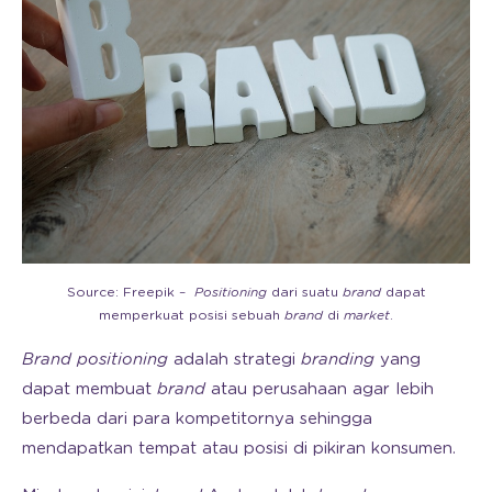
Source: Freepik –
Positioning
dari suatu
brand
dapat
memperkuat posisi sebuah
brand
di
market
.
Brand positioning
adalah strategi
branding
yang
dapat membuat
brand
atau perusahaan agar lebih
berbeda dari para kompetitornya sehingga
mendapatkan tempat atau posisi di pikiran konsumen.