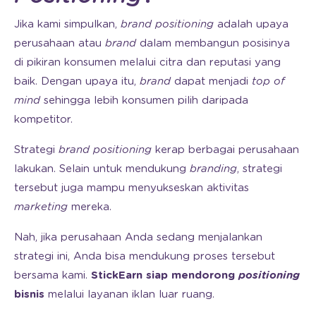
Jika kami simpulkan,
brand positioning
adalah upaya
perusahaan atau
brand
dalam membangun posisinya
di pikiran konsumen melalui citra dan reputasi yang
baik. Dengan upaya itu,
brand
dapat menjadi
top of
mind
sehingga lebih konsumen pilih daripada
kompetitor.
Strategi
brand positioning
kerap berbagai perusahaan
lakukan. Selain untuk mendukung
branding
, strategi
tersebut juga mampu menyukseskan aktivitas
marketing
mereka.
Nah, jika perusahaan Anda sedang menjalankan
strategi ini, Anda bisa mendukung proses tersebut
bersama kami.
StickEarn siap mendorong
positioning
bisnis
melalui layanan iklan luar ruang.