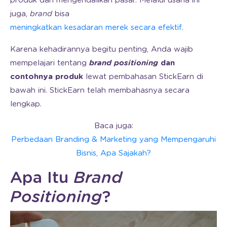
produk dan mengendalikan pasar. Melalui usaha ini
juga,
brand
bisa
meningkatkan kesadaran merek secara efektif
.
Karena kehadirannya begitu penting, Anda wajib
mempelajari tentang
brand positioning
dan
contohnya produk
lewat pembahasan StickEarn di
bawah ini. StickEarn telah membahasnya secara
lengkap.
Baca juga:
Perbedaan Branding & Marketing yang Mempengaruhi
Bisnis, Apa Sajakah?
Apa Itu
Brand
Positioning
?