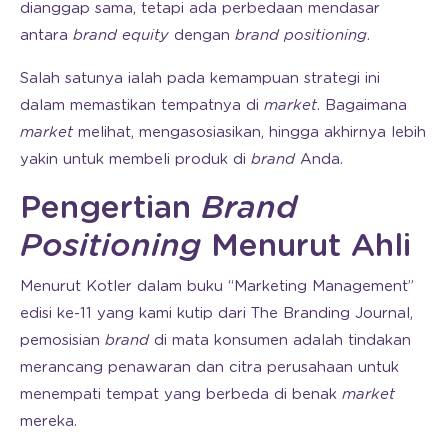
dianggap sama, tetapi ada perbedaan mendasar
antara
brand equity
dengan
brand positioning
.
Salah satunya ialah pada kemampuan strategi ini
dalam memastikan tempatnya di
market
. Bagaimana
market
melihat, mengasosiasikan, hingga akhirnya lebih
yakin untuk membeli produk di
brand
Anda.
Pengertian
Brand
Positioning
Menurut Ahli
Menurut Kotler dalam buku “Marketing Management”
edisi ke-11 yang kami kutip dari The Branding Journal,
pemosisian
brand
di mata konsumen adalah tindakan
merancang penawaran dan citra perusahaan untuk
menempati tempat yang berbeda di benak
market
mereka.