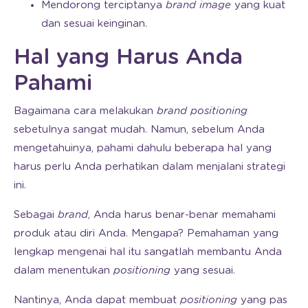
Mendorong terciptanya
brand image
yang kuat
dan sesuai keinginan.
Hal yang Harus Anda
Pahami
Bagaimana cara melakukan
brand positioning
sebetulnya sangat mudah. Namun, sebelum Anda
mengetahuinya, pahami dahulu beberapa hal yang
harus perlu Anda perhatikan dalam menjalani strategi
ini.
Sebagai
brand
, Anda harus benar-benar memahami
produk atau diri Anda. Mengapa? Pemahaman yang
lengkap mengenai hal itu sangatlah membantu Anda
dalam menentukan
positioning
yang sesuai.
Nantinya, Anda dapat membuat
positioning
yang pas