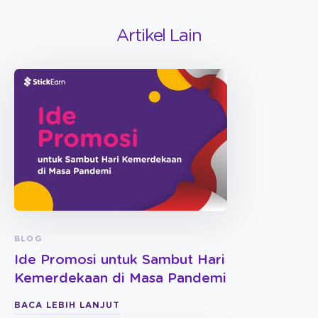
Artikel Lain
BLOG
Ide Promosi untuk Sambut Hari
Kemerdekaan di Masa Pandemi
BACA LEBIH LANJUT