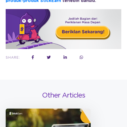
produk-produk StickEarn
terlebih dahulu.
SHARE:
Other Articles