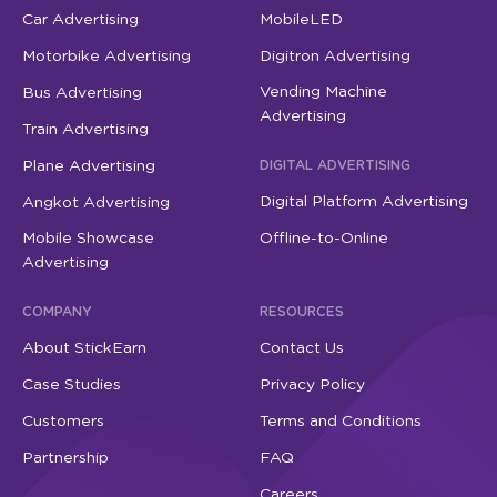
Car Advertising
MobileLED
Motorbike Advertising
Digitron Advertising
Vending Machine
Bus Advertising
Advertising
Train Advertising
Plane Advertising
DIGITAL ADVERTISING
Digital Platform Advertising
Angkot Advertising
Mobile Showcase
Offline-to-Online
Advertising
COMPANY
RESOURCES
About StickEarn
Contact Us
Case Studies
Privacy Policy
Customers
Terms and Conditions
Partnership
FAQ
Careers