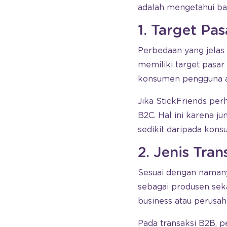
adalah mengetahui b
1. Target Pas
Perbedaan yang jelas 
memiliki target pasar
konsumen pengguna ak
Jika StickFriends per
B2C. Hal ini karena j
sedikit daripada kon
2. Jenis Tran
Sesuai dengan namany
sebagai produsen seka
business atau perusa
Pada transaksi B2B, p