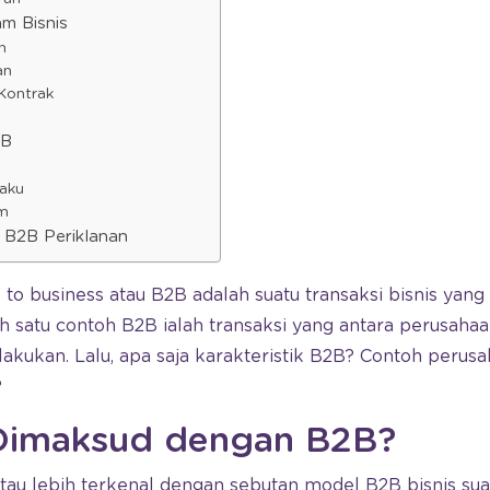
m Bisnis
n
an
 Kontrak
2B
Baku
em
 B2B Periklanan
to business atau B2B adalah suatu transaksi bisnis yang 
h satu contoh B2B ialah transaksi yang antara perusahaa
kukan. Lalu, apa saja karakteristik B2B? Contoh perus
?
Dimaksud dengan B2B?
tau lebih terkenal dengan sebutan model B2B bisnis suat