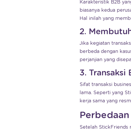
Karakteristik B2B yan
biasanya kedua perusa
Hal inilah yang membu
2. Membutuh
Jika kegiatan transak
berbeda dengan kasus
perjanjian yang disep
3. Transaks
Sifat transaksi busine
lama. Seperti yang St
kerja sama yang resmi
Perbedaan
Setelah StickFriends 