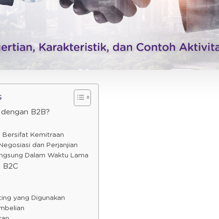
s
 dengan B2B?
s Bersifat Kemitraan
egosiasi dan Perjanjian
langsung Dalam Waktu Lama
n B2C
eting yang Digunakan
mbelian
ran