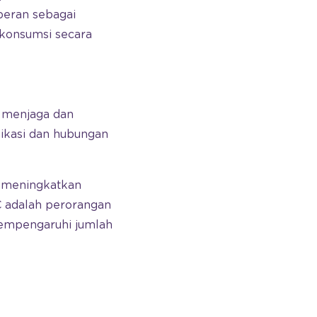
peran sebagai
ikonsumsi secara
s menjaga dan
nikasi dan hubungan
h meningkatkan
2C adalah perorangan
mempengaruhi jumlah