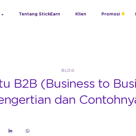
Tentang StickEarn
Klien
Promosi
BLOG
tu B2B (Business to Bus
engertian dan Contohny