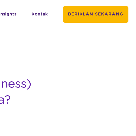
Insights
Kontak
BERIKLAN SEKARANG
iness)
a?