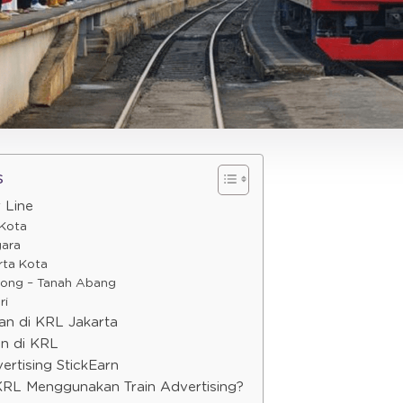
s
 Line
 Kota
gara
rta Kota
pong – Tanah Abang
ri
klan di KRL Jakarta
n di KRL
vertising StickEarn
i KRL Menggunakan Train Advertising?