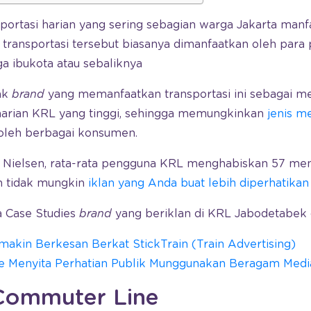
portasi harian yang sering sebagian warga Jakarta manf
ransportasi tersebut biasanya dimanfaatkan oleh para 
a ibukota atau sebaliknya
yak
brand
yang memanfaatkan transportasi ini sebagai med
harian KRL yang tinggi, sehingga memungkinkan
jenis m
 oleh berbagai konsumen.
i Nielsen, rata-rata pengguna KRL menghabiskan 57 me
an tidak mungkin
iklan yang Anda buat lebih diperhatikan
ga Case Studies
brand
yang beriklan di KRL Jabodetabek 
makin Berkesan Berkat StickTrain (Train Advertising)
e Menyita Perhatian Publik Munggunakan Beragam Media
Commuter Line