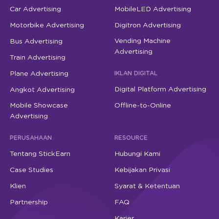
Car Advertising
MobileLED Advertising
Motorbike Advertising
Digitron Advertising
Vending Machine
Bus Advertising
Advertising
Train Advertising
Plane Advertising
IKLAN DIGITAL
Digital Platform Advertising
Angkot Advertising
Mobile Showcase
Offline-to-Online
Advertising
PERUSAHAAN
RESOURCE
Tentang StickEarn
Hubungi Kami
Case Studies
Kebijakan Privasi
Klien
Syarat & Ketentuan
Partnership
FAQ
Karier