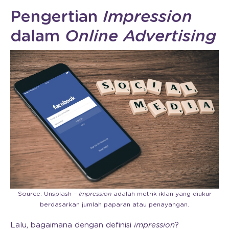
Pengertian
Impression
dalam
Online Advertising
Source: Unsplash –
Impression
adalah metrik iklan yang diukur
berdasarkan jumlah paparan atau penayangan.
Lalu, bagaimana dengan definisi
impression
?