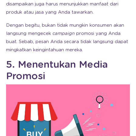
disampaikan juga harus menunjukkan manfaat dari
produk atau jasa yang Anda tawarkan.
Dengan begitu, bukan tidak mungkin konsumen akan
langsung mengecek
campaign
promosi yang Anda
buat. Sebab, pesan Anda secara tidak langsung dapat
mingkatkan keingintahuan mereka.
5. Menentukan Media
Promosi