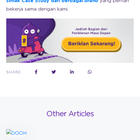
simak Case Study dari berbagai
brand
yang pernah
bekerja sama dengan kami.
SHARE:
Other Articles