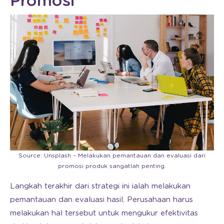
Promosi
Source: Unsplash – Melakukan pemantauan dan evaluasi dari
promosi produk sangatlah penting.
Langkah terakhir dari strategi ini ialah melakukan
pemantauan dan evaluasi hasil. Perusahaan harus
melakukan hal tersebut untuk mengukur efektivitas