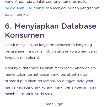
yang Anda tuju adalah seorang komuter, maka
media iklan luar ruang
bisa menjadi pilihan yang tepat
dalam beriklan.
6. Menyiapkan Database
Konsumen
Untuk menjalankan kegiatan pemasaran langsung,
perusahaan harus memiliki database konsumen yang
lengkap dan akurat.
Nantinya, database ini akan membantu Anda dalam
menentukan target pasar yang tepat sehingga
promosi pun akan tersampaikan dengan baik, yaitu
hanya kepada orang-orang yang benar-benar ingin
membeli produk Anda saja.
Baca juga: