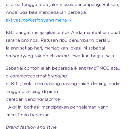
di area tunggu atau jalur masuk penumpang. Bahkan,
Anda juga bisa mengadakan berbagai
aktivasi
marketing
yang menarik
.
KRL sangat menjanjikan untuk Anda manfaatkan buat
sarana promosi. Ratusan ribu penumpang berlalu
lalang setiap hari, menjadikan lokasi ini sebagai
hotspot
yang tak boleh
brand
lewatkan begitu saja.
Sebagai contoh ialah beberapa iklan
brand
FMCG atau
e-commerce
pernah
branding
di KRL, mulai dari pasang pasang stiker dinding, audio
hingga branding di pintu
gate
dan vending
machine
. Aksi ini berhasil menciptakan pengalaman yang
imersif dan berkesan.
Brand fashion and style