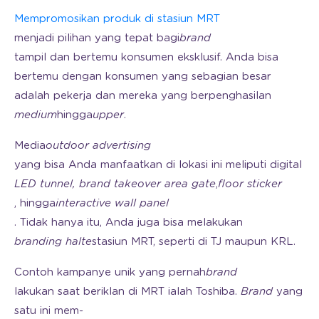
Mempromosikan
produk di stasiun MRT
menjadi pilihan yang tepat bagi
brand
tampil dan bertemu konsumen eksklusif. Anda bisa
bertemu dengan konsumen yang sebagian besar
adalah pekerja dan mereka yang berpenghasilan
medium
hingga
upper
.
Media
outdoor advertising
yang bisa Anda manfaatkan di lokasi ini meliputi digital
LED tunnel,
brand takeover area gate
,
floor sticker
, hingga
interactive wall panel
. Tidak hanya itu, Anda juga bisa melakukan
branding halte
stasiun MRT, seperti di TJ maupun KRL.
Contoh kampanye unik yang pernah
brand
lakukan saat beriklan di MRT ialah Toshiba.
Brand
yang
satu ini mem-