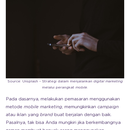
Source: Unsplash – Strategi dalam menjalankan
digital marketing
melalui perangkat
mobile
.
Pada dasarnya, melakukan pemasaran menggunakan
metode
mobile marketing
, memungkinkan
campaign
atau iklan yang
brand
buat berjalan dengan baik.
Pasalnya, tak bisa Anda mungkiri jika berkembangnya