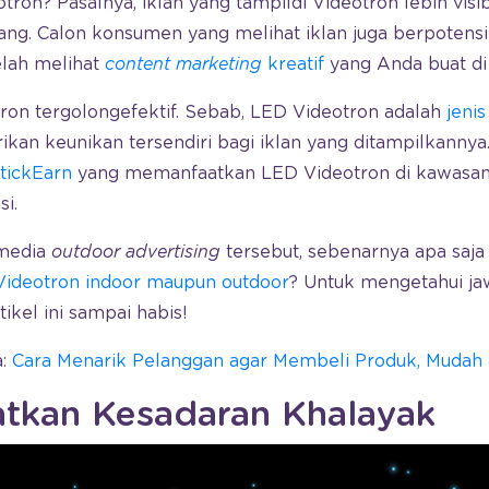
ron? Pasalnya, iklan yang tampildi Videotron lebih visi
rang. Calon konsumen yang melihat iklan juga berpotensi
lah melihat
content marketing
kreatif
yang Anda buat di
tron tergolongefektif. Sebab, LED Videotron adalah
jenis
n keunikan tersendiri bagi iklan yang ditampilkannya.
tickEarn
yang memanfaatkan LED Videotron di kawasan
i.
 media
outdoor advertising
tersebut, sebenarnya apa saja
Videotron indoor maupun outdoor
? Untuk mengetahui ja
kel ini sampai habis!
a:
Cara Menarik Pelanggan agar Membeli Produk, Mudah &
atkan Kesadaran Khalayak