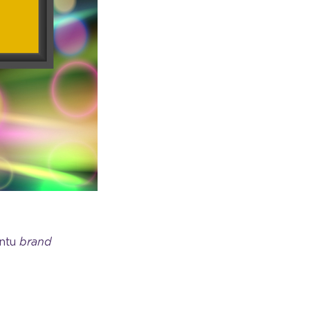
antu
brand