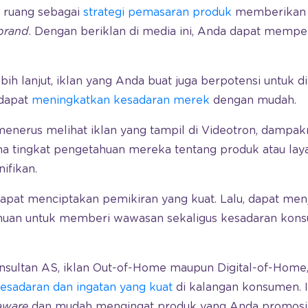
r ruang sebagai
strategi pemasaran produk
memberikan d
brand
. Dengan beriklan di media ini, Anda dapat memp
ih lanjut, iklan yang Anda buat juga berpotensi untuk di
 dapat
meningkatkan kesadaran merek
dengan mudah.
menerus melihat iklan yang tampil di Videotron, dampa
 tingkat pengetahuan mereka tentang produk atau lay
ifikan.
 dapat menciptakan pemikiran yang kuat. Lalu, dapat men
huan untuk memberi wawasan sekaligus kesadaran kon
nsultan AS, iklan Out-of-Home maupun Digital-of-Home, 
esadaran dan ingatan yang kuat
di kalangan konsumen. 
aware
dan mudah mengingat produk yang Anda promosi