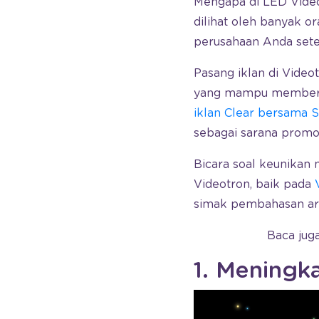
Mengapa di LED Videot
dilihat oleh banyak o
perusahaan Anda sete
Pasang iklan di Video
yang mampu memberika
iklan Clear bersama S
sebagai sarana promos
Bicara soal keunikan
Videotron, baik pada
simak pembahasan arti
Baca jug
1. Meningk