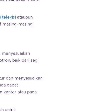
i televisi
ataupun
if masing-masing
uk menyesuaikan
tron, baik dari segi
atur dan menyesuaikan
nda dapat
n kantor atau pada
uh untuk