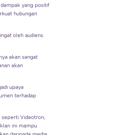
ampak yang positif
erkuat hubungan
ingat oleh audiens.
knya akan sangat
anan akan
jadi upaya
sumen terhadap
seperti Videotron,
Iklan ini mampu
kan daripada media