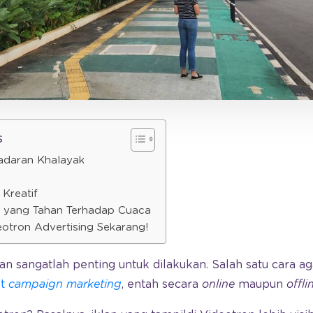
s
sadaran Khalayak
 Kreatif
gi yang Tahan Terhadap Cuaca
eotron Advertising Sekarang!
n sangatlah penting untuk dilakukan. Salah satu cara ag
at
campaign marketing
, entah secara
online
maupun
offli