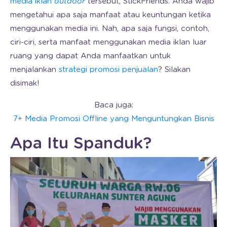
media iklan
outdoor
tersebut, StickFriends. Anda wajib
mengetahui apa saja manfaat atau keuntungan ketika
menggunakan media ini. Nah, apa saja fungsi, contoh,
ciri-ciri, serta manfaat menggunakan media iklan luar
ruang yang dapat Anda manfaatkan untuk
menjalankan
strategi promosi penjualan
? Silakan
disimak!
Baca juga:
7+ Media Promosi Offline yang Menguntungkan Bisnis
Apa Itu Spanduk?