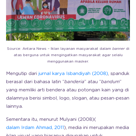
Source: Antara News – Iklan layanan masyarakat dalam
banner
di
atas berguna untuk mengingatkan masyarakat agar selalu
menggunakan masker.
Mengutip dari
jurnal karya Isbandiyah (2008)
, spanduk
berasal dari bahasa latin “
banderia
” atau “
bandum
”
yang memiliki arti bendera atau potongan kain yang di
dalamnya berisi simbol, logo, slogan, atau pesan-pesan
lainnya.
Sementara itu, menurut Mulyani (2008)(
dalam Irdam Ahmad, 2011
), media ini merupakan media
iklan visual yang biasanya digunakan untuk