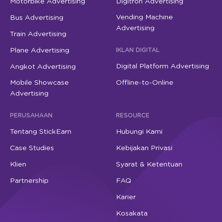
Motorbike Advertising
Digitron Advertising
Vending Machine
Bus Advertising
Advertising
Train Advertising
Plane Advertising
IKLAN DIGITAL
Digital Platform Advertising
Angkot Advertising
Mobile Showcase
Offline-to-Online
Advertising
PERUSAHAAN
RESOURCE
Tentang StickEarn
Hubungi Kami
Case Studies
Kebijakan Privasi
Klien
Syarat & Ketentuan
Partnership
FAQ
Karier
Kosakata